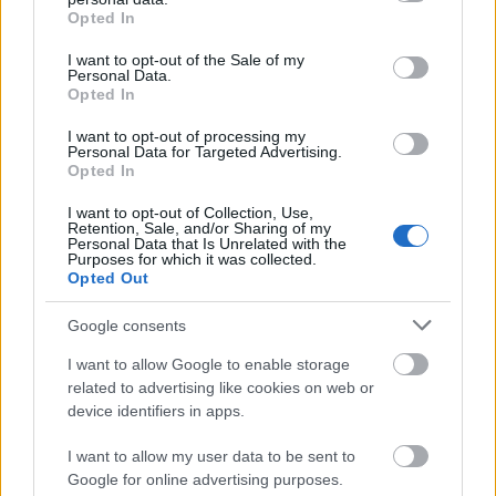
grant or deny consent to Google and its third-party tags to
Opted In
Szólj hozzá!
use your data for below specified purposes in below Google
consent section.
I want to opt-out of the Sale of my
A hozzászóláshoz be kell lépned!
Personal Data.
Opted In
I want to opt-out of processing my
Personal Data for Targeted Advertising.
Opted In
I want to opt-out of Collection, Use,
Retention, Sale, and/or Sharing of my
Personal Data that Is Unrelated with the
Purposes for which it was collected.
Opted Out
VAGY
Google consents
I want to allow Google to enable storage
related to advertising like cookies on web or
device identifiers in apps.
BeeTm
I want to allow my user data to be sent to
18 éve
Google for online advertising purposes.