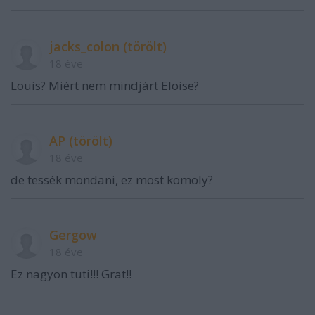
jacks_colon (törölt)
18 éve
Louis? Miért nem mindjárt Eloise?
AP (törölt)
18 éve
de tessék mondani, ez most komoly?
Gergow
18 éve
Ez nagyon tuti!!! Grat!!