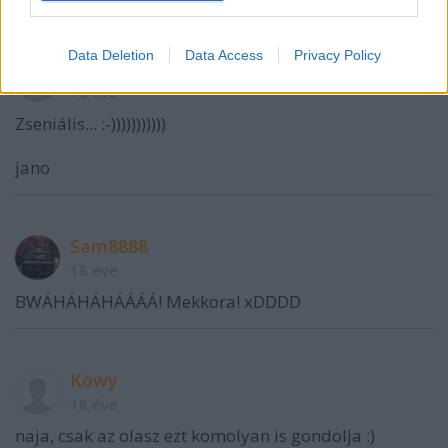
Data Deletion
Data Access
Privacy Policy
rockjano
18 éve
Zseniális... :-)))))))))))
jano
Sam8888
18 éve
BWÁHÁHÁHÁÁÁÁ! Mekkora! xDDDD
Kowy
18 éve
naja, csak az olasz ezt komolyan is gondolja :)