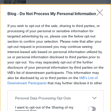
Egy nehéz nap
Blog -
Do Not Process My Personal Information
If you wish to opt-out of the sale, sharing to third parties, or
processing of your personal or sensitive information for
targeted advertising by us, please use the below opt-out
Nemsokára Mikulás
section to confirm your selection. Please note that after your
opt-out request is processed you may continue seeing
interest-based ads based on personal information utilized by
us or personal information disclosed to third parties prior to
your opt-out. You may separately opt-out of the further
Ciao, Ciao, Piaggio Ciao!
disclosure of your personal information by third parties on the
IAB’s list of downstream participants. This information may
also be disclosed by us to third parties on the
IAB’s List of
Downstream Participants
that may further disclose it to other
third parties.
Jogsit, levelezőn?
Please note that this website/app uses one or more Google
Personal Data Processing Opt Outs
services and may gather and store information including but
not limited to your visit or usage behaviour. You may click to
I want to opt-out of the Sharing of my
personal data.