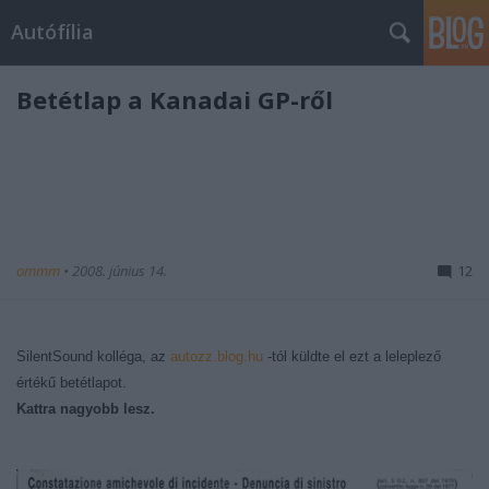
Autófília
Betétlap a Kanadai GP-ről
ommm
•
2008. június 14.
12
SilentSound kolléga, az
autozz.blog.hu
-tól küldte el ezt a leleplező
értékű betétlapot.
Kattra nagyobb lesz.