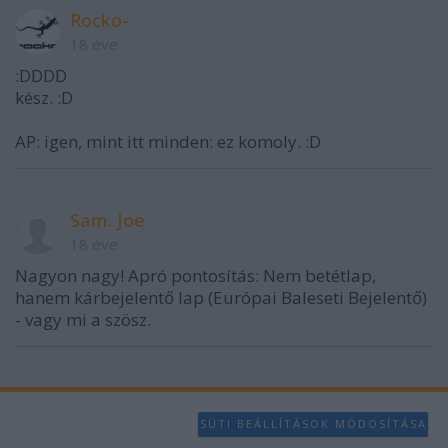
Rocko-
18 éve
:DDDD
kész. :D
AP: igen, mint itt minden: ez komoly. :D
Sam. Joe
18 éve
Nagyon nagy! Apró pontosítás: Nem betétlap,
hanem kárbejelentő lap (Európai Baleseti Bejelentő)
- vagy mi a szösz.
SÜTI BEÁLLÍTÁSOK MÓDOSÍTÁSA