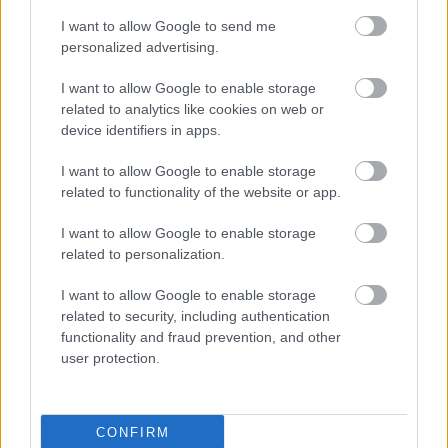
Sztem Rajkönnen MÁV-os,tuti bunyó lesz, mert
I want to allow Google to send me
Hemilton kopasz kigyúrt...
personalized advertising.
I want to allow Google to enable storage
related to analytics like cookies on web or
Hadrian VII.
device identifiers in apps.
18 éve
hehhehehhe:)
I want to allow Google to enable storage
related to functionality of the website or app.
I want to allow Google to enable storage
PTibor (törölt)
related to personalization.
18 éve
I want to allow Google to enable storage
és volt érvényes kötelezőjük?
related to security, including authentication
functionality and fraud prevention, and other
user protection.
Perillustris
18 éve
CONFIRM
Ez nagyon jó! :)