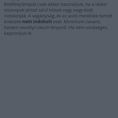
Ködfénylámpát csak akkor használjuk, ha a látási
viszonyok (
értsd: sűrű hóesés vagy nagy köd
)
indokolják. A vagányság, és az autó menőnek tartott
kinézete
nem indokolt
eset. Minimum zavaró,
hanem veszélyt okozó tényező. Ha nem szükséges,
kapcsoljuk le.