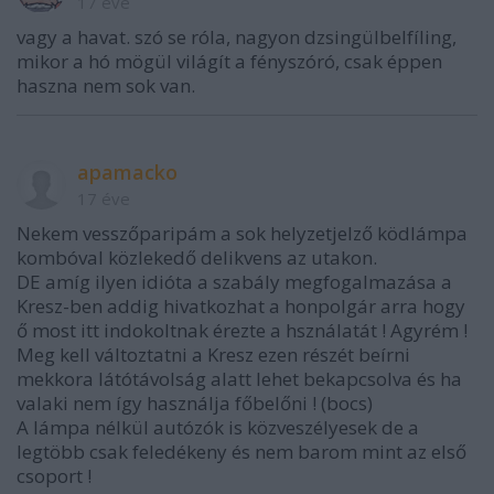
17 éve
vagy a havat. szó se róla, nagyon dzsingülbelfíling,
mikor a hó mögül világít a fényszóró, csak éppen
haszna nem sok van.
apamacko
17 éve
Nekem vesszőparipám a sok helyzetjelző ködlámpa
kombóval közlekedő delikvens az utakon.
DE amíg ilyen idióta a szabály megfogalmazása a
Kresz-ben addig hivatkozhat a honpolgár arra hogy
ő most itt indokoltnak érezte a hsználatát ! Agyrém !
Meg kell változtatni a Kresz ezen részét beírni
mekkora látótávolság alatt lehet bekapcsolva és ha
valaki nem így használja főbelőni ! (bocs)
A lámpa nélkül autózók is közveszélyesek de a
legtöbb csak feledékeny és nem barom mint az első
csoport !