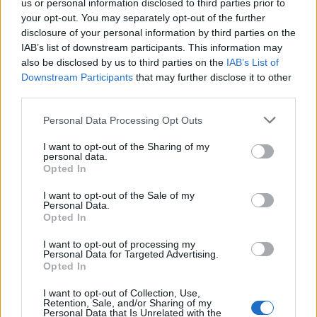
kifejezést, ám azt a holtteret rutinszerűen
us or personal information disclosed to third parties prior to
your opt-out. You may separately opt-out of the further
növeljük meg azzal, hogy lőrésszerű
disclosure of your personal information by third parties on the
lyukakat kaparunk a jégpáncélba a teli
IAB’s list of downstream participants. This information may
elinduláskor. Mennyit spórólunk ezzel, öt
also be disclosed by us to third parties on the
IAB’s List of
percet ?
Downstream Participants
that may further disclose it to other
third parties.
- prokee -
Please note that this website/app uses one or more Google
Personal Data Processing Opt Outs
services and may gather and store information including but
not limited to your visit or usage behaviour. You may click to
I want to opt-out of the Sharing of my
personal data.
grant or deny consent to Google and its third-party tags to
Opted In
use your data for below specified purposes in below Google
consent section.
I want to opt-out of the Sale of my
Personal Data.
Opted In
I want to opt-out of processing my
Personal Data for Targeted Advertising.
Opted In
I want to opt-out of Collection, Use,
Retention, Sale, and/or Sharing of my
Personal Data that Is Unrelated with the