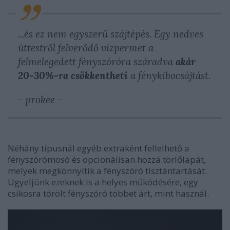
...és ez nem egyszerű szájtépés. Egy nedves
úttestről felverődő vízpermet a
felmelegedett fényszóróra száradva
akár
20-30%-ra csökkentheti
a fénykibocsájtást.
- prokee -
Néhány típusnál egyéb extraként fellelhető a
fényszórómosó és opcionálisan hozzá törlőlapát,
melyek megkönnyítik a fényszóró tisztántartását.
Ügyeljünk ezeknek is a helyes működésére, egy
csíkosra törölt fényszóró többet árt, mint használ.