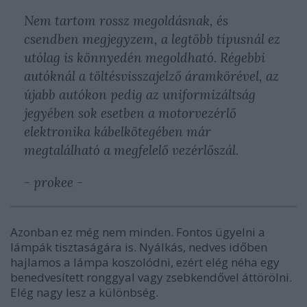
Nem tartom rossz megoldásnak, és
csendben megjegyzem, a legtöbb típusnál ez
utólag is könnyedén megoldható. Régebbi
autóknál a töltésvisszajelző áramkörével, az
újabb autókon pedig az uniformizáltság
jegyében sok esetben a motorvezérlő
elektronika kábelkötegében már
megtalálható a megfelelő vezérlőszál.
- prokee -
Azonban ez még nem minden. Fontos ügyelni a
lámpák tisztaságára is. Nyálkás, nedves időben
hajlamos a lámpa koszolódni, ezért elég néha egy
benedvesített ronggyal vagy zsebkendővel áttörölni.
Elég nagy lesz a különbség.