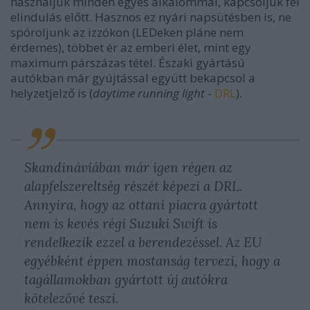
használjuk minden egyes alkalommal, kapcsoljuk fel
elindulás előtt. Hasznos ez nyári napsütésben is, ne
spóroljunk az izzókon (LEDeken pláne nem
érdemes), többet ér az emberi élet, mint egy
maximum párszázas tétel. Északi gyártású
autókban már gyújtással együtt bekapcsol a
helyzetjelző is (
daytime running light
-
DRL
).
Skandináviában már igen régen az
alapfelszereltség részét képezi a DRL.
Annyira, hogy az ottani piacra gyártott
nem is kevés régi Suzuki Swift is
rendelkezik ezzel a berendezéssel. Az EU
egyébként éppen mostanság tervezi, hogy a
tagállamokban gyártott új autókra
kötelezővé teszi.