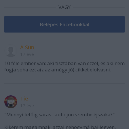
VAGY
A Sün
17 éve
10 féle ember van: aki tisztában van ezzel, és aki nem
fogja soha ezt a(z az amúgy jó) cikket elolvasni.
Tie
17 éve
"Mennyi tetőig saras...autó jön szembe éjszaka?"
Kikérem magamnak, azzal nehogymá baj legyen,