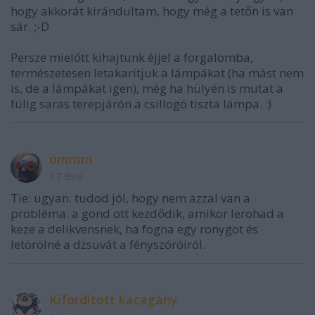
hogy akkorát kirándultam, hogy még a tetőn is van
sár. ;-D
Persze mielőtt kihajtunk éjjel a forgalomba,
természetesen letakarítjuk a lámpákat (ha mást nem
is, de a lámpákat igen), még ha hülyén is mutat a
fülig saras terepjárón a csillogó tiszta lámpa. :)
ommm
17 éve
Tie: ugyan. tudod jól, hogy nem azzal van a
probléma. a gond ott kezdődik, amikor lerohad a
keze a delikvensnek, ha fogna egy ronygot és
letörölné a dzsuvát a fényszóróiról.
Kifordított kacagány