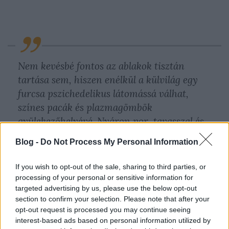
Nem kevésbé fontos az ablakok tisztán
tartása sem, hiszen enélkül a külvilág egy
furcsa pszichedelikus látomássá válhat,
színes pacák és plazmagömbök
gyülekezőhelyévé. Nyáron por, tavasszal és
ősszel sár, télen hó, jég a jellemző az
Blog -
Do Not Process My Personal Information
üvegeken. Mindegyik könnyen takarítható,
mégis, ki ne látott volna a hátsó szélvédőn
If you wish to opt-out of the sale, sharing to third parties, or
tízcentis hótakaróval közlekedő autót ? A
processing of your personal or sensitive information for
baráti beszélgetésekben büszkén és
targeted advertising by us, please use the below opt-out
section to confirm your selection. Please note that after your
fitymálva alkalmazzuk az autós
opt-out request is processed you may continue seeing
szaklapokból átvett "óriási holttere van"
interest-based ads based on personal information utilized by