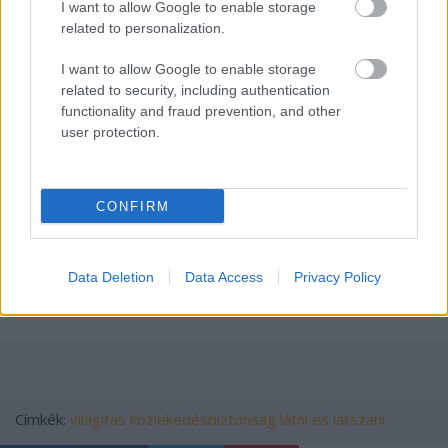
I want to allow Google to enable storage
szemeim tudják értékelni, ha valaki ésszel
related to personalization.
használja fényszóróit, nem égeti szénné a
retinámat a légteret pásztázó 100 wattos
I want to allow Google to enable storage
related to security, including authentication
"tuningégő". Tolerancia, ennyi az egész. És
functionality and fraud prevention, and other
mivel tisztában vagyok autóm maroknyi
user protection.
fényszórójának gyenge fényéval, így az én
érdekem is, hogy legalább a benzinkúton
végigtöröljem egy nedves papírtörölközővel.
CONFIRM
Mert látni és látszani akarok.
oMm
Data Deletion
Data Access
Privacy Policy
Címkék:
világítás
közlekedésbiztonság
látni és látszani