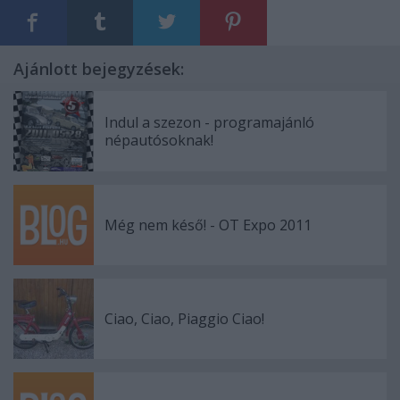
Ajánlott bejegyzések:
Indul a szezon - programajánló
népautósoknak!
Még nem késő! - OT Expo 2011
Ciao, Ciao, Piaggio Ciao!