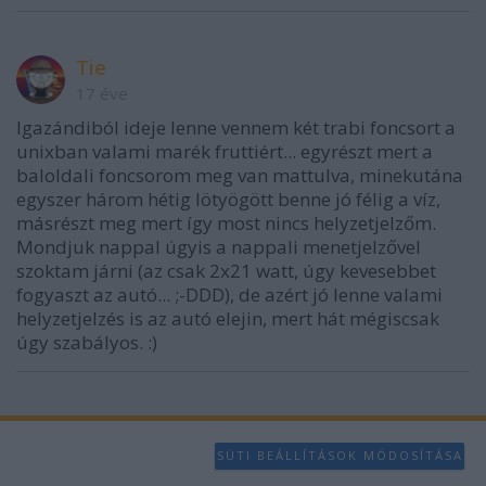
Tie
17 éve
Igazándiból ideje lenne vennem két trabi foncsort a
unixban valami marék fruttiért... egyrészt mert a
baloldali foncsorom meg van mattulva, minekutána
egyszer három hétig lötyögött benne jó félig a víz,
másrészt meg mert így most nincs helyzetjelzőm.
Mondjuk nappal úgyis a nappali menetjelzővel
szoktam járni (az csak 2x21 watt, úgy kevesebbet
fogyaszt az autó... ;-DDD), de azért jó lenne valami
helyzetjelzés is az autó elejin, mert hát mégiscsak
úgy szabályos. :)
SÜTI BEÁLLÍTÁSOK MÓDOSÍTÁSA