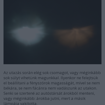
Az utazás során elég sok csomagot, vagy méginkább
sok súlyt vihetünk magunkkal. Ilyenkor ne felejtsük
el beállítani a fényszórok magasságát, mivel se nem
békára, se nem fácánra nem vadászunk az utakon.
Senki se szertené az autóstársát árokból menteni,
vagy méginkább: árokba jutni, mert a másik
lámpája vakította.