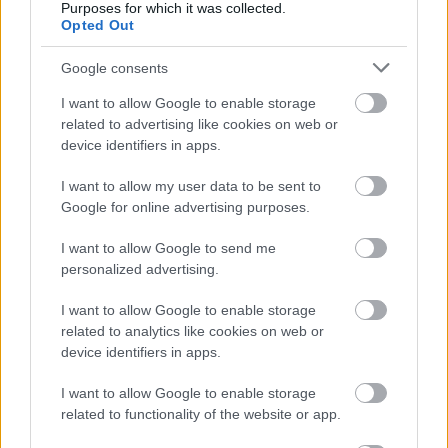
Purposes for which it was collected.
Opted Out
Google consents
I want to allow Google to enable storage
related to advertising like cookies on web or
device identifiers in apps.
I want to allow my user data to be sent to
Hogy unalmas a téma? Mert ezt minden
Google for online advertising purposes.
hülyegyerek tudja? Nana, nem oda Buda!
Hányszor, hányan megfeledkeznek erről?
I want to allow Google to send me
personalized advertising.
Mennyi tetőig saras, pislákoló fényszórós
autó jön szembe éjszaka? Sok, túl sok. Hogy
I want to allow Google to enable storage
az opcionális tanyasi "xenon"-nal felszerelt
related to analytics like cookies on web or
-ily módon azonnal prémiummá vált- nem
device identifiers in apps.
ritkán tizenéves verdát ne is említsem.
I want to allow Google to enable storage
Estig dolgozom, sokszor vezetek haza
related to functionality of the website or app.
sötétben, napi szinten, nem keveset. Fáradt