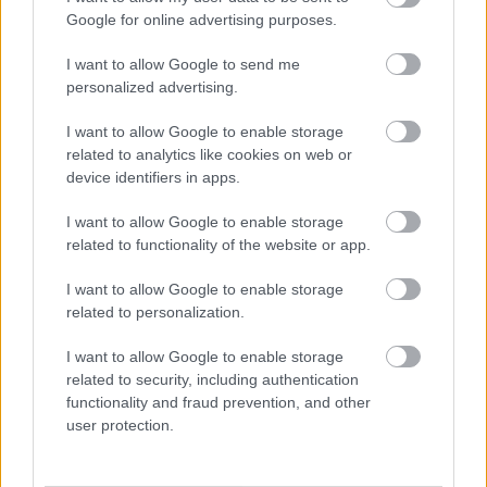
Google for online advertising purposes.
I want to allow Google to send me
personalized advertising.
I want to allow Google to enable storage
related to analytics like cookies on web or
device identifiers in apps.
Kérünk mindenkit, hogy a politikai véleményét
igyekezzen magának megtartani, mert ez a poszt
I want to allow Google to enable storage
nem a politikáról szól, csupán egy hülye
related to functionality of the website or app.
pimpelésről. Köszönöm.
I want to allow Google to enable storage
related to personalization.
I want to allow Google to enable storage
Címkék:
retro
orosz
autó
pimp
szovjet
volga
sztálin
related to security, including authentication
baromállat
functionality and fraud prevention, and other
user protection.