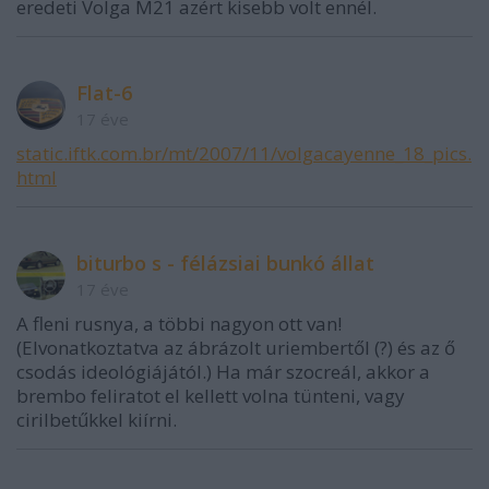
eredeti Volga M21 azért kisebb volt ennél.
Flat-6
17 éve
static.iftk.com.br/mt/2007/11/volgacayenne_18_pics.
html
biturbo s - félázsiai bunkó állat
17 éve
A fleni rusnya, a többi nagyon ott van!
(Elvonatkoztatva az ábrázolt uriembertől (?) és az ő
csodás ideológiájától.) Ha már szocreál, akkor a
brembo feliratot el kellett volna tünteni, vagy
cirilbetűkkel kiírni.