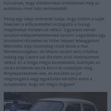
furcsának, hogy diktátorokat örökítsenek meg az
autóikon, mint más nemzetektől.
Pedig egy ideje midnenki tudja, hogy Sztálin a saját
híveinek is előszeretettel osztogatta a Gulag-
meghívókat minden ok nélkül. Ugyanezt német
vonalon elképzelhetetlennek tartom. Legalábbis egy
birodalmi díszekkel és Hitler képpel teleaggatott
Mercedes útja viszonylag rövid lenne a mai
Németországban, de Miami utcáin sem cirkálna
sokáig egy Castro-val díszített autó lövésnyomok
nélkül. Ez a Volga mégis közelekedik, kiállítják, az
utcán emberek veszik körül és csodálják meg,
fényképezkednek vele, és eszükbe se jut
megrongálni vagy egyáltalán kérdőre vonni a
tulajdonost, hogy ezt mégis hogyan?