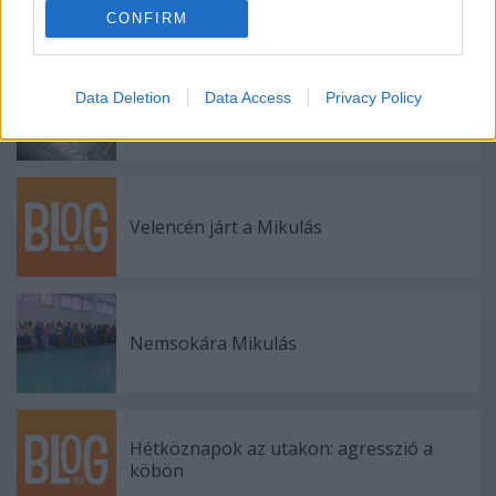
CONFIRM
Ajánlott bejegyzések:
Data Deletion
Data Access
Privacy Policy
Téli gumit mindenkinek?
Velencén járt a Mikulás
Nemsokára Mikulás
Hétköznapok az utakon: agresszió a
köbön