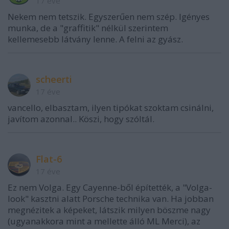
17 éve
Nekem nem tetszik. Egyszerűen nem szép. Igényes
munka, de a "graffitik" nélkül szerintem
kellemesebb látvány lenne. A felni az gyász.
scheerti
17 éve
vancello, elbasztam, ilyen tipókat szoktam csinálni,
javítom azonnal.. Köszi, hogy szóltál.
Flat-6
17 éve
Ez nem Volga. Egy Cayenne-ből építették, a "Volga-
look" kasztni alatt Porsche technika van. Ha jobban
megnézitek a képeket, látszik milyen böszme nagy
(ugyanakkora mint a mellette álló ML Merci), az