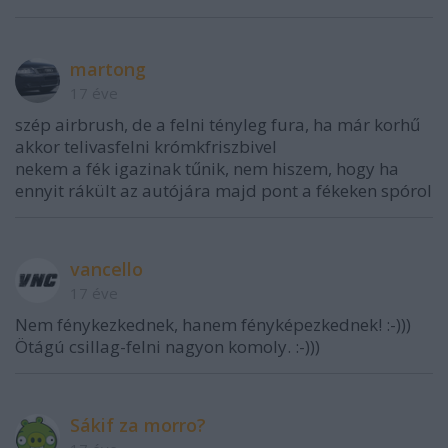
martong
17 éve
szép airbrush, de a felni tényleg fura, ha már korhű
akkor telivasfelni krómkfriszbivel
nekem a fék igazinak tűnik, nem hiszem, hogy ha
ennyit rákült az autójára majd pont a fékeken spórol
vancello
17 éve
Nem fénykezkednek, hanem fényképezkednek! :-)))
Ötágú csillag-felni nagyon komoly. :-)))
Sákif za morro?