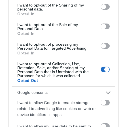
not limited to your visit or usage behaviour. You may click to
I want to opt-out of the Sharing of my
personal data.
grant or deny consent to Google and its third-party tags to
Opted In
use your data for below specified purposes in below Google
consent section.
I want to opt-out of the Sale of my
Personal Data.
Forrás: Englishrussia
Opted In
Íme egy bizonyíték, hogy ezúttal nem egy
I want to opt-out of processing my
Photoshop-mágus egyik alkotásáról van szó:
Personal Data for Targeted Advertising.
Opted In
I want to opt-out of Collection, Use,
Retention, Sale, and/or Sharing of my
Personal Data that Is Unrelated with the
Purposes for which it was collected.
Opted Out
Google consents
I want to allow Google to enable storage
related to advertising like cookies on web or
device identifiers in apps.
I want to allow my user data to be sent to