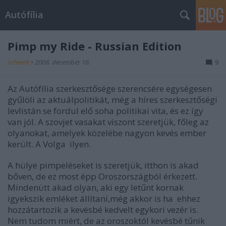
Autófília
Pimp my Ride - Russian Edition
scheerti
•
2008. december 16.
9
Az Autófília szerkesztősége szerencsére egységesen
gyűlöli az aktuálpolitikát, még a híres szerkesztőségi
levlistán se fordul elő soha politikai vita, és ez így
van jól. A szovjet vasakat viszont szeretjük, főleg az
olyanokat, amelyek közelébe nagyon kevés ember
került. A Volga ilyen.
A hülye pimpeléseket is szeretjük, itthon is akad
bőven, de ez most épp Oroszországból érkezett.
Mindenütt akad olyan, aki egy letűnt kornak
igyekszik emléket állítani,még akkor is ha ehhez
hozzátartozik a kevésbé kedvelt egykori vezér is.
Nem tudom miért, de az oroszoktól kevésbé tűnik