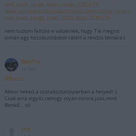
and_rover_range_rover_range-3365679
www.hasznaltauto.hu/auto/land_rover/range_rover/l
and_rover_range_rover_3000_dizel-2745576
nem tudom feltűnt-e valakinek, hogy Tie megint
simán egy hozzászólásból rátért a réndzs témára:)
BeeTm
16 éve
@Rocko-
:
Akkor neked a szórakoztatóiparban a helyed! :)
Csak arra vigyáz,nehogy olyan sorsra juss,mint
Benkő... :o)
crix
16 éve