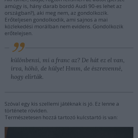
amúgy is, hány darab bordó Audi 90-es lehet az
országban?), aki meg nem, az gondolkozik.
Erőteljesen gondolkodik, ami sajnos a mai
közlekedési morálban nem evidens. Gondolkozik
erőtelejsen.
különbensi
, mi a franc az? De hát ez el van,
írva, höhö, de hülye! Hmm, de észrevenné,
hogy elírták.
Szóval egy kis szellemi játéknak is jó. Ez lenne a
története röviden.
Természetesen hozzá tartozó kulcstartó is van: