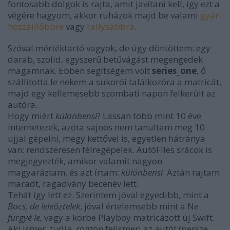
fontosabb dolgok is rajta, amit javítani kell, így ezt a
végére hagyom, akkor ruházok majd be valami
gyári
hozzáillőbbre
vagy
rallysabbra
.
Szóval mértéktartó vagyok, de úgy döntöttem: egy
darab, szolid, egyszerű betűvágást megengedek
magamnak. Ebben segítségem volt
series_one
, ő
szállította le nekem a sukorói találkozóra a matricát,
majd egy kellemesebb szombati napon felkerült az
autóra.
Hogy miért
különbensi
? Lassan több mint 10 éve
internetezek, azóta sajnos nem tanultam meg 10
ujjal gépelni, megy kettővel is, egyetlen hátránya
van: rendszeresen félregépelek. AutóFíles srácok is
megjegyezték, amikor valamit nagyon
magyaráztam, és azt írtam:
különbensi
. Aztán rajtam
maradt, ragadvány becenév lett.
Tehát így lett ez. Szerintem jóval egyedibb, mint a
Bocs, de leleőztelek
, jóval értelemsebb mint a N
e
fürgyé le
, vagy a körbe Playboy matricázott új Swift.
Aki ismer, tudja, rögtön felismeri az autót (persze