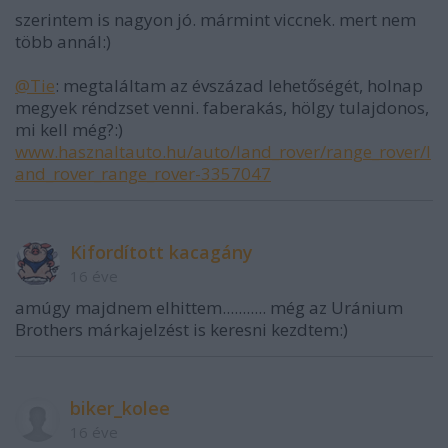
szerintem is nagyon jó. mármint viccnek. mert nem
több annál:)
@Tie
: megtaláltam az évszázad lehetőségét, holnap
megyek réndzset venni. faberakás, hölgy tulajdonos,
mi kell még?:)
www.hasznaltauto.hu/auto/land_rover/range_rover/l
and_rover_range_rover-3357047
Kifordított kacagány
16 éve
amúgy majdnem elhittem........... még az Uránium
Brothers márkajelzést is keresni kezdtem:)
biker_kolee
16 éve