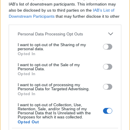
nem látszik, hogy még mindig nincs
IAB’s list of downstream participants. This information may
sportkipufogód!!
also be disclosed by us to third parties on the
IAB’s List of
Bezzeg matricád...
Downstream Participants
that may further disclose it to other
third parties.
Please note that this website/app uses one or more Google
Personal Data Processing Opt Outs
Rocko-
services and may gather and store information including but
16 éve
not limited to your visit or usage behaviour. You may click to
I want to opt-out of the Sharing of my
personal data.
grant or deny consent to Google and its third-party tags to
@Mk412
: nem-nem, most már többen ismerik. :) Ti is
Opted In
use your data for below specified purposes in below Google
pölö. :D egyébként jó ideje fent van már.
consent section.
az a Trabis kiírás is eléggé lejáratott dolog már. :)
I want to opt-out of the Sale of my
Personal Data.
Opted In
@pickapu
: jogos, megyek is a hivatalba. :)
I want to opt-out of processing my
Personal Data for Targeted Advertising.
@Sam. Joe
: szándékos hát, nem is lekváros. és ha
Opted In
gondolkozol az jó, az a lényege.
I want to opt-out of Collection, Use,
@.: mimino :.
: :p
Retention, Sale, and/or Sharing of my
Personal Data that Is Unrelated with the
Purposes for which it was collected.
@Tie
: kösz.
Opted Out
de a Tiedet is illusztrálljuk már: