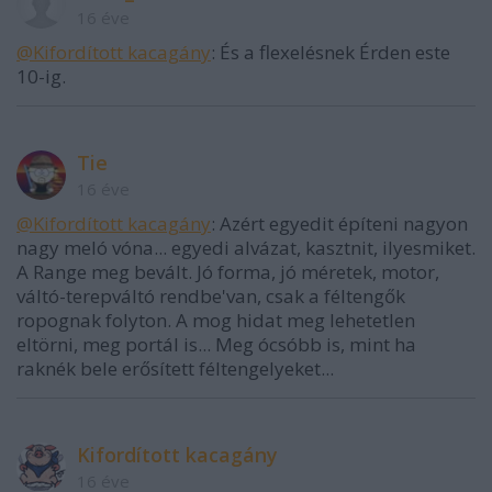
16 éve
@Kifordított kacagány
: És a flexelésnek Érden este
10-ig.
Tie
16 éve
@Kifordított kacagány
: Azért egyedit építeni nagyon
nagy meló vóna... egyedi alvázat, kasztnit, ilyesmiket.
A Range meg bevált. Jó forma, jó méretek, motor,
váltó-terepváltó rendbe'van, csak a féltengők
ropognak folyton. A mog hidat meg lehetetlen
eltörni, meg portál is... Meg ócsóbb is, mint ha
raknék bele erősített féltengelyeket...
Kifordított kacagány
16 éve