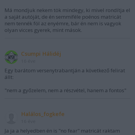
Má mondjuk nekem tök mindegy, ki mivel rondítja el
a saját autóját, de én semmiféle poénos matricát
nem tennék föl az enyémre, bár én nem is vagyok
olyan vicces gyerek, mint mások.
Csumpi Hálidéj
16 éve
Egy barátom versenytrabantján a következő felirat
állt:
"nem a győzelem, nem a részvétel, hanem a fontos"
Halálos_fogkefe
16 éve
Ja ja a helyedben én is "no fear" matricát raktam