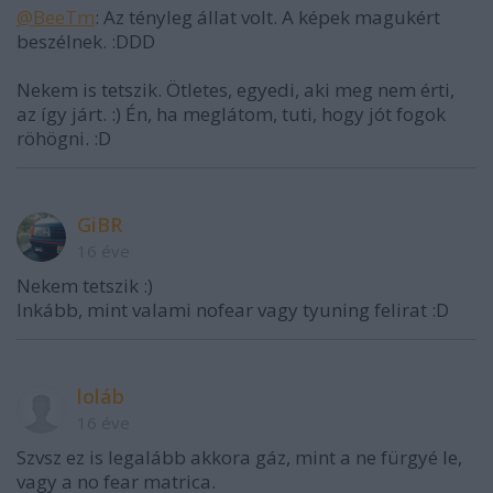
@BeeTm
: Az tényleg állat volt. A képek magukért
beszélnek. :DDD
Nekem is tetszik. Ötletes, egyedi, aki meg nem érti,
az így járt. :) Én, ha meglátom, tuti, hogy jót fogok
röhögni. :D
GiBR
16 éve
Nekem tetszik :)
Inkább, mint valami nofear vagy tyuning felirat :D
loláb
16 éve
Szvsz ez is legalább akkora gáz, mint a ne fürgyé le,
vagy a no fear matrica.