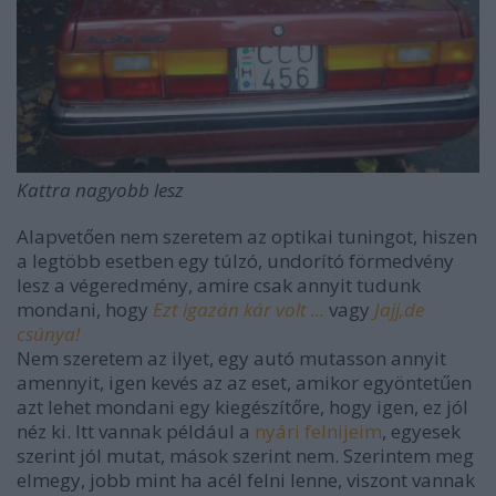
Kattra nagyobb lesz
Alapvetően nem szeretem az optikai tuningot, hiszen
a legtöbb esetben egy túlzó, undorító förmedvény
lesz a végeredmény, amire csak annyit tudunk
mondani, hogy
Ezt igazán kár volt ...
vagy
Jajj,de
csúnya!
Nem szeretem az ilyet, egy autó mutasson annyit
amennyit, igen kevés az az eset, amikor egyöntetűen
azt lehet mondani egy kiegészítőre, hogy igen, ez jól
néz ki. Itt vannak például a
nyári felnijeim
, egyesek
szerint jól mutat, mások szerint nem. Szerintem meg
elmegy, jobb mint ha acél felni lenne, viszont vannak