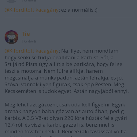
@Kifordított kacagány
: ez a normális :)
Tie
16 éve
@Kifordított kacagány
: Na. Ilyet nem mondtam,
hogy senki se tudja beállítani a karbist. Sőt, a
Szíjjártó Pista úgy álllítja be patikára, hogy fel se
teszi a motorra. Nem fülre állítja, hanem
megcsinálja a munkapadon, aztán felrakja, és jó.
Szóval vannak ilyen figurák, csak épp Pesten. Meg
Kecskeméten is tudok egyet. Aztán nagyjából ennyi.
Meg lehet azt gázozni, csak oda kell figyelni. Egyik
arcnak nagyon baba gáz van az autójában, pedig
karbis. A 3.5 V8-at olyan 220 lóra húzták fel a gyári
127-ről, és viszi a karbi, gázzal is, benzinnel is,
minden további nélkül. Bencéé (aki tavasszal volt a