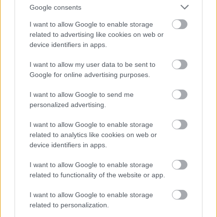
indafoto.hu/rocko/image/2144895-
Google consents
208764c7/details/xl
I want to allow Google to enable storage
related to advertising like cookies on web or
@BeeTm
: nekem az is megéri, ha más mosolyog.
device identifiers in apps.
@nico_baby
: köszi.
I want to allow my user data to be sent to
Google for online advertising purposes.
@Kifordított kacagány
: humor, persze h humor. :)
I want to allow Google to send me
@loláb
: sztem kevésbbé gáz.
personalized advertising.
@Halálos_fogkefe
: nem vagyok híve a virtuális
I want to allow Google to enable storage
tuningolásnak, a Tesco Stage-eket meghagyom
related to analytics like cookies on web or
device identifiers in apps.
másoknak.
aka:
I want to allow Google to enable storage
scheerti.blog.hu/2008/02/14/a_veres_valosag_mi_me
related to functionality of the website or app.
nnyit_tesz_hozza_a_kocsinhoz
scheerti.blog.hu/2008/02/18/tesco_s_ultimate_stage
I want to allow Google to enable storage
_2
related to personalization.