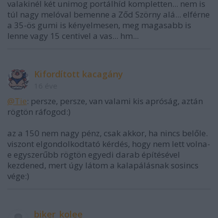
valakinél két unimog portálhíd kompletten... nem is
túl nagy melóval bemenne a Ződ Szörny alá... elférne
a 35-ös gumi is kényelmesen, meg magasabb is
lenne vagy 15 centivel a vas... hm...
Kifordított kacagány
16 éve
@Tie
: persze, persze, van valami kis apróság, aztán
rögtön ráfogod:)
az a 150 nem nagy pénz, csak akkor, ha nincs belőle.
viszont elgondolkodtató kérdés, hogy nem lett volna-
e egyszerűbb rögtön egyedi darab építésével
kezdened, mert úgy látom a kalapálásnak sosincs
vége:)
biker_kolee