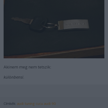
Akinem meg nem tetszik:
különbensi
.
Címkék:
audi
tuning
cucu
audi 90