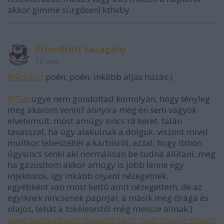
akkor gimme sürgősen! kthxby
Kifordított kacagány
16 éve
@Rocko-
: poén, poén, inkább aljas húzás:)
@Tie
: ugye nem gondoltad komolyan, hogy tényleg
meg akarom venni? annyira még én sem vagyok
elvetemült. most amúgy sincs rá keret. talán
tavasszal, ha úgy alakulnak a dolgok. viszont mivel
múltkor lebeszéltél a karbisról, azzal, hogy itthon
úgysincs senki aki normálisan be tudná állítani, meg
ha gázosítom akkor amúgy is jobb lenne egy
injektoros, így inkább olyant nézegetnék.
egyébként van most kettő amit nézegettem, de az
egyiknek nincsenek papírjai, a másik meg drága és
olajos, tehát a tökéletestől még messze állnak:)
www.hasznaltauto.hu/auto/land_rover/range_rover/l