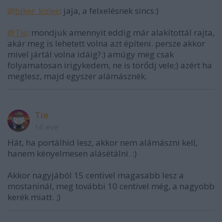
@biker_kolee
: jaja, a felxelésnek sincs:)
@Tie
: mondjuk amennyit eddig már alakítottál rajta,
akár meg is lehetett volna azt építeni. persze akkor
mivel jártál volna idáig?:) amúgy meg csak
folyamatosan irigykedem, ne is törődj vele;) azért ha
meglesz, majd egyszer alámásznék.
Tie
16 éve
Hát, ha portálhíd lesz, akkor nem alámászni kell,
hanem kényelmesen alásétálni. :)
Akkor nagyjából 15 centivel magasabb lesz a
mostaninál, meg további 10 centivel még, a nagyobb
kerék miatt. ;)