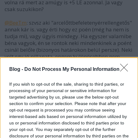
volna rá mert az amúgy is +5 LE azonnal. Ja vagy
csak suzukikon?
@BeeTm
: szvsz aki "arcelőttbefeletenyérrellengetős"
annak kár is. vagy érti hogy ez poén (még ha nem is
tudja mi), vagy úgyis mindegy. Ha egyszer valamibe
béna vagyok, én se rontok neki mindenkinek a poént
csinál belőle (bizonyos határokon belül persze). Neki
volt egy jó pillanata, engem különösebben nem
zavart.
Blog -
Do Not Process My Personal Information
Innentől viszont az Autofília blog összes olvasója
messziről kiszúrhatja ha Rocko netán valamit
If you wish to opt-out of the sale, sharing to third parties, or
szabálytalankodik :)
processing of your personal or sensitive information for
targeted advertising by us, please use the below opt-out
section to confirm your selection. Please note that after your
opt-out request is processed you may continue seeing
feketenap
interest-based ads based on personal information utilized by
16 éve
us or personal information disclosed to third parties prior to
your opt-out. You may separately opt-out of the further
Rocko, legalább olyan fotót raktál volna ide, amin
disclosure of your personal information by third parties on the