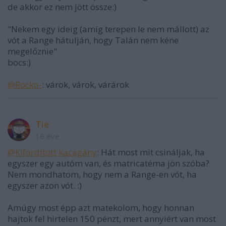
de akkor ez nem jött össze:)
"Nekem egy ideig (amíg terepen le nem mállott) az
vót a Range hátulján, hogy Talán nem kéne
megelőznie"
bocs:)
@Rocko-
: várok, várok, várárok
Tie
16 éve
@Kifordított kacagány
: Hát most mit csináljak, ha
egyszer egy autóm van, és matricatéma jön szóba?
Nem mondhatom, hogy nem a Range-en vót, ha
egyszer azon vót. :)
Amúgy most épp azt matekolom, hogy honnan
hajtok fel hirtelen 150 pénzt, mert annyiért van most