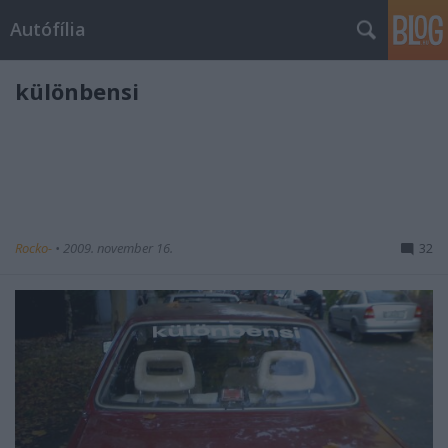
Autófília
különbensi
Rocko-
•
2009. november 16.
32