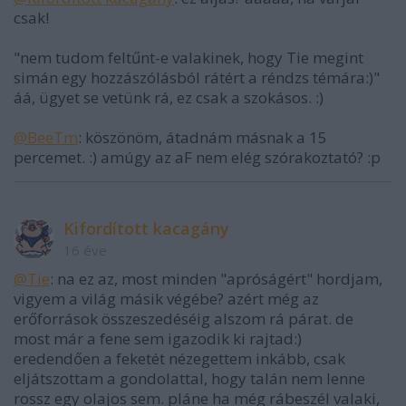
csak!
"nem tudom feltűnt-e valakinek, hogy Tie megint
simán egy hozzászólásból rátért a réndzs témára:)"
áá, ügyet se vetünk rá, ez csak a szokásos. :)
@BeeTm
: köszönöm, átadnám másnak a 15
percemet. :) amúgy az aF nem elég szórakoztató? :p
Kifordított kacagány
16 éve
@Tie
: na ez az, most minden "apróságért" hordjam,
vigyem a világ másik végébe? azért még az
erőforrások összeszedéséig alszom rá párat. de
most már a fene sem igazodik ki rajtad:)
eredendően a feketét nézegettem inkább, csak
eljátszottam a gondolattal, hogy talán nem lenne
rossz egy olajos sem. pláne ha még rábeszél valaki,