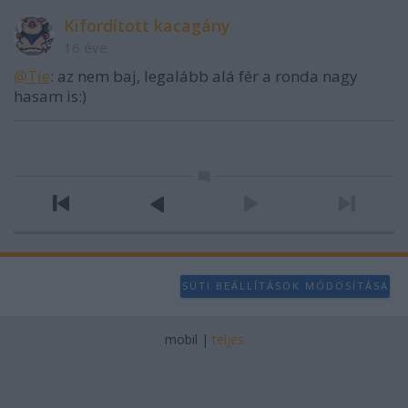
Kifordított kacagány
16 éve
@Tie
: az nem baj, legalább alá fér a ronda nagy
hasam is:)
SÜTI BEÁLLÍTÁSOK MÓDOSÍTÁSA
mobil
|
teljes