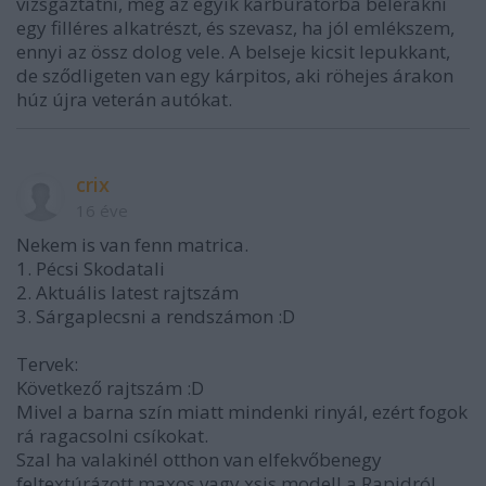
vizsgáztatni, meg az egyik karburátorba belerakni
egy filléres alkatrészt, és szevasz, ha jól emlékszem,
ennyi az össz dolog vele. A belseje kicsit lepukkant,
de sződligeten van egy kárpitos, aki röhejes árakon
húz újra veterán autókat.
crix
16 éve
Nekem is van fenn matrica.
1. Pécsi Skodatali
2. Aktuális latest rajtszám
3. Sárgaplecsni a rendszámon :D
Tervek:
Következő rajtszám :D
Mivel a barna szín miatt mindenki rinyál, ezért fogok
rá ragacsolni csíkokat.
Szal ha valakinél otthon van elfekvőbenegy
feltextúrázott maxos vagy xsis modell a Rapidról