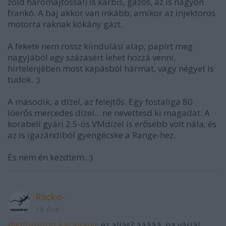
zöld háromajtóssal) is karbis, gázos, az is nagyon
frankó. A baj akkor van inkább, amikor az injektoros
motorra raknak kókány gázt.
A fekete nem rossz kiindulási alap, papírt meg
nagyjából egy százasért lehet hozzá venni,
hirtelenjében most kapásból hármat, vagy négyet is
tudok. :)
A második, a dízel, az felejtős. Egy fostaliga 80
lóerős mercedes dízel... ne nevettesd ki magadat. A
korabeli gyári 2.5-ös VMdízel is erősebb volt nála, és
az is igazándiból gyengécske a Range-hez.
És nem én kezdtem. :)
Rocko-
16 éve
@Kifordított kacagány
: ez aljas? ááááá, na várjál