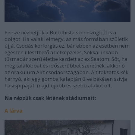
Persze nézhetjük a Buddhista szemszögből is a
dolgot. Ha valaki elmegy, az más formában születik
újjá. Csodás körforgás ez, bár ebben az esetben nem
egészen illeszthető az elképzelés. Sokkal inkább
tűzmadár szerű életbe kezdett az ex Seatom. Sőt, ha
még találóbbat és időszerűbbet szeretnék, akkor ő
az orákulum Alíz csodaországában. A titokzatos kék
hernyó, aki egy gomba kalapján űlve békésen szívja
hasispipáját, majd újabb és szebb alakot ölt.
Na nézzük csak létének stádiumait:
A lárva