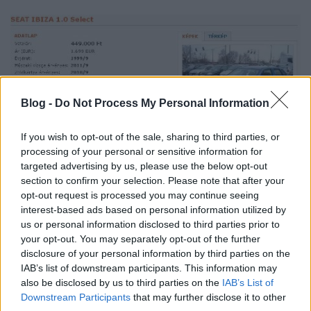
Blog -
Do Not Process My Personal Information
If you wish to opt-out of the sale, sharing to third parties, or
processing of your personal or sensitive information for
targeted advertising by us, please use the below opt-out
section to confirm your selection. Please note that after your
Lefújták a lökösöket, kilakatolták/gittelték a
opt-out request is processed you may continue seeing
horpadást, kapott új telifényt (nincsenek illúzióim,
interest-based ads based on personal information utilized by
max egy kis polír, plusz egy réteg lakk), és talán
us or personal information disclosed to third parties prior to
kicserélték a hidrotőkéket is.
your opt-out. You may separately opt-out of the further
disclosure of your personal information by third parties on the
Kíváncsian várom a további fejleményeket…
IAB’s list of downstream participants. This information may
also be disclosed by us to third parties on the
IAB’s List of
Downstream Participants
that may further disclose it to other