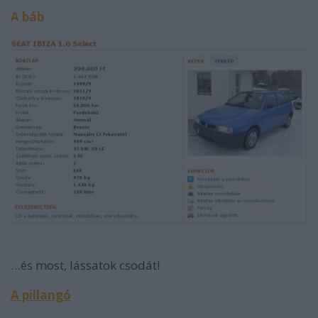
A báb
…és most, lássatok csodát!
A pillangó