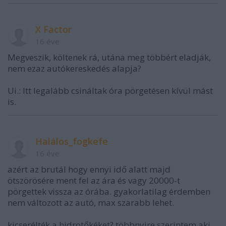
X Factor
16 éve
Megveszik, költenek rá, utána meg többért eladják,
nem ezaz autókereskedés alapja?
Ui.: Itt legalább csináltak óra pörgetésen kívül mást
is.
Halálos_fogkefe
16 éve
azért az brutál hogy ennyi idő alatt majd
ötszörösére ment fel az ára és vagy 20000-t
pörgettek vissza az órába. gyakorlatilag érdemben
nem változott az autó, max szarabb lehet.
kicserélték a hidrotőkéket? többnyire szerintem aki