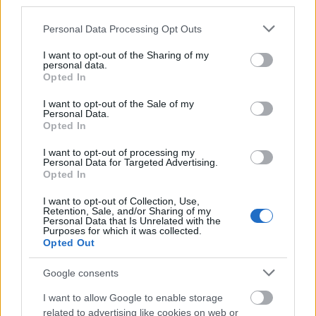
third parties.
Címkék:
érdekesség
seat
nepper
autóvásárlás
Please note that this website/app uses one or more Google
Personal Data Processing Opt Outs
services and may gather and store information including but
not limited to your visit or usage behaviour. You may click to
I want to opt-out of the Sharing of my
personal data.
grant or deny consent to Google and its third-party tags to
Opted In
use your data for below specified purposes in below Google
consent section.
I want to opt-out of the Sale of my
Personal Data.
Opted In
I want to opt-out of processing my
Personal Data for Targeted Advertising.
Opted In
Ajánlott bejegyzések:
I want to opt-out of Collection, Use,
Retention, Sale, and/or Sharing of my
Personal Data that Is Unrelated with the
Purposes for which it was collected.
Még nem késő! - OT Expo 2011
Opted Out
Google consents
I want to allow Google to enable storage
Egy nehéz nap
related to advertising like cookies on web or