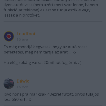
ilyen autót vesz (nem azért mert szar lenne, hanem
funkcióját tekintve) az azt se tudja eszik-e vagy
isszák a hidrotőkét.
Leadfoot
16 éve
És még mondják egyesek, hogy az autó rossz
befektetés, meg nem tartja az árát... :-S
Ha elég sokáig vársz, 20milliót fog érni. :-)
Dáwid
16 éve
Jövő hónapra már csak 40ezret futott, orvos tulajos
lesz 650-ért :-D