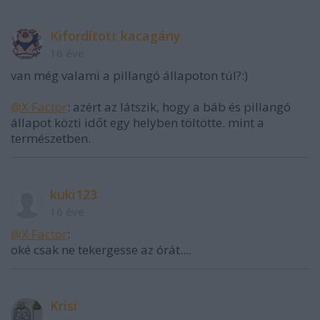
Kifordított kacagány
16 éve
van még valami a pillangó állapoton túl?:)
@X Factor
: azért az látszik, hogy a báb és pillangó
állapot közti időt egy helyben töltötte. mint a
természetben.
kuki123
16 éve
@X Factor
:
oké csak ne tekergesse az órát....
Krisi