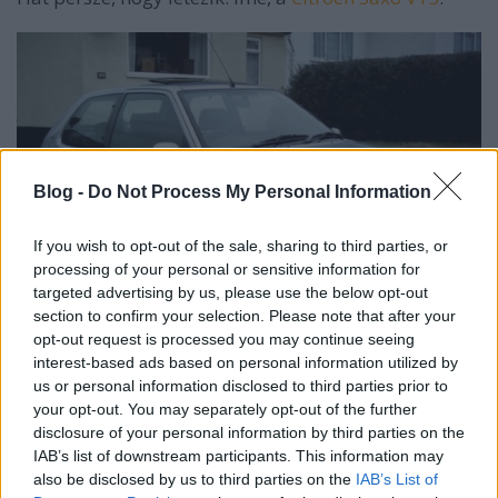
Blog -
Do Not Process My Personal Information
If you wish to opt-out of the sale, sharing to third parties, or
processing of your personal or sensitive information for
targeted advertising by us, please use the below opt-out
section to confirm your selection. Please note that after your
opt-out request is processed you may continue seeing
interest-based ads based on personal information utilized by
Nekem a formája is tetszik, bár ezeknél az autóknál
us or personal information disclosed to third parties prior to
ez nem annyira számít. Sokkal inkább a vezetési
your opt-out. You may separately opt-out of the further
élmény, amibe még a legfanatikusabb
disclosure of your personal information by third parties on the
franciagyűlölők se tudnak belekötni. Csalódást kell
IAB’s list of downstream participants. This information may
okozzak azoknak, akik azt várták, hogy jól lehúzom a
also be disclosed by us to third parties on the
IAB’s List of