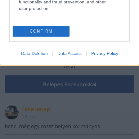
A hozzászóláshoz be kell lépned!
functionality and fraud prevention, and other
user protection.
CONFIRM
Data Deletion
Data Access
Privacy Policy
VAGY
feketenap
16 éve
hehe, még egy rossz helyen kormányos