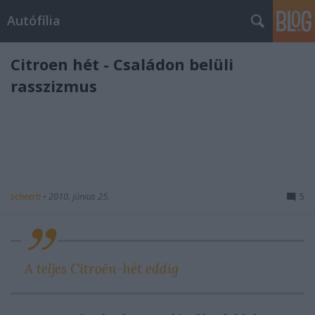
Autófília
Citroen hét - Családon belüli
rasszizmus
scheerti
•
2010. június 25.
5
A teljes Citroën-hét eddig