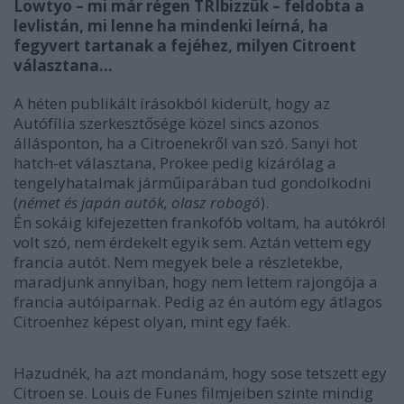
Lowtyo – mi már régen TRIbizzük – feldobta a
levlistán, mi lenne ha mindenki leírná, ha
fegyvert tartanak a fejéhez, milyen Citroent
választana…
A héten publikált írásokból kiderült, hogy az
Autófília szerkesztősége közel sincs azonos
állásponton, ha a Citroenekről van szó. Sanyi hot
hatch-et választana, Prokee pedig kizárólag a
tengelyhatalmak járműiparában tud gondolkodni
(
német és japán autók, olasz robogó
).
Én sokáig kifejezetten frankofób voltam, ha autókról
volt szó, nem érdekelt egyik sem. Aztán vettem egy
francia autót. Nem megyek bele a részletekbe,
maradjunk annyiban, hogy nem lettem rajongója a
francia autóiparnak. Pedig az én autóm egy átlagos
Citroenhez képest olyan, mint egy faék.
Hazudnék, ha azt mondanám, hogy sose tetszett egy
Citroen se. Louis de Funes filmjeiben szinte mindig