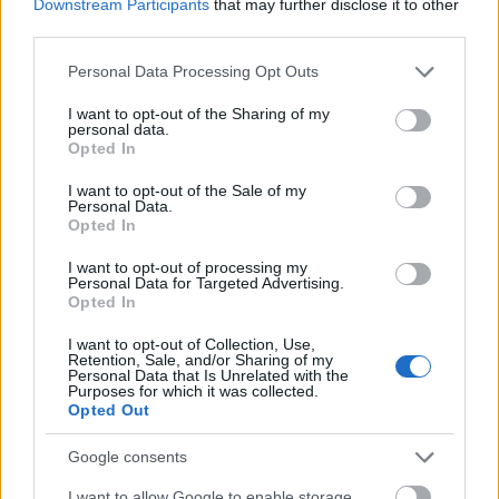
Citroent, mert nem lesz olyan autó, ami tetszene a
Downstream Participants
that may further disclose it to other
repertoárból. Van, és van még néhány, amit simán
third parties.
elfogadnék.
Please note that this website/app uses one or more Google
Personal Data Processing Opt Outs
services and may gather and store information including but
not limited to your visit or usage behaviour. You may click to
I want to opt-out of the Sharing of my
personal data.
grant or deny consent to Google and its third-party tags to
Opted In
use your data for below specified purposes in below Google
Címkék:
saxo
citroen hét
vts
consent section.
I want to opt-out of the Sale of my
Personal Data.
Opted In
I want to opt-out of processing my
Personal Data for Targeted Advertising.
Ajánlott bejegyzések:
Opted In
I want to opt-out of Collection, Use,
Retention, Sale, and/or Sharing of my
VAN BUSZOD? - Anyák napja helyett
Personal Data that Is Unrelated with the
Purposes for which it was collected.
Opted Out
Google consents
Egy nehéz nap
I want to allow Google to enable storage