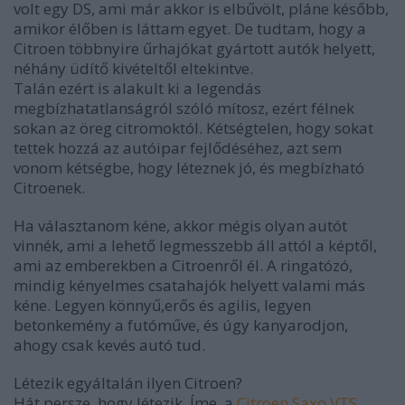
volt egy DS, ami már akkor is elbűvölt, pláne később,
amikor élőben is láttam egyet. De tudtam, hogy a
Citroen többnyire űrhajókat gyártott autók helyett,
néhány üdítő kivételtől eltekintve.
Talán ezért is alakult ki a legendás
megbízhatatlanságról szóló mítosz, ezért félnek
sokan az öreg citromoktól. Kétségtelen, hogy sokat
tettek hozzá az autóipar fejlődéséhez, azt sem
vonom kétségbe, hogy léteznek jó, és megbízható
Citroenek.
Ha választanom kéne, akkor mégis olyan autót
vinnék, ami a lehető legmesszebb áll attól a képtől,
ami az emberekben a Citroenről él. A ringatózó,
mindig kényelmes csatahajók helyett valami más
kéne. Legyen könnyű,erős és agilis, legyen
betonkemény a futóműve, és úgy kanyarodjon,
ahogy csak kevés autó tud.
Létezik egyáltalán ilyen Citroen?
Hát persze, hogy létezik. Íme, a
Citroen Saxo VTS
.