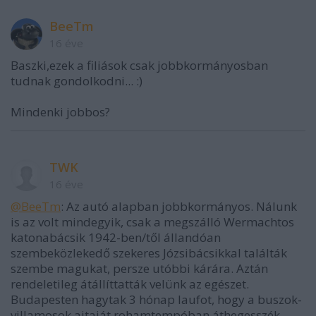
BeeTm
16 éve
Baszki,ezek a filiások csak jobbkormányosban
tudnak gondolkodni... :)
Mindenki jobbos?
TWK
16 éve
@BeeTm
: Az autó alapban jobbkormányos. Nálunk
is az volt mindegyik, csak a megszálló Wermachtos
katonabácsik 1942-ben/től állandóan
szembeközlekedő szekeres Józsibácsikkal találták
szembe magukat, persze utóbbi kárára. Aztán
rendeletileg átállíttatták velünk az egészet.
Budapesten hagytak 3 hónap laufot, hogy a buszok-
villamosok ajtaját rohamtempóban áthegesszék.