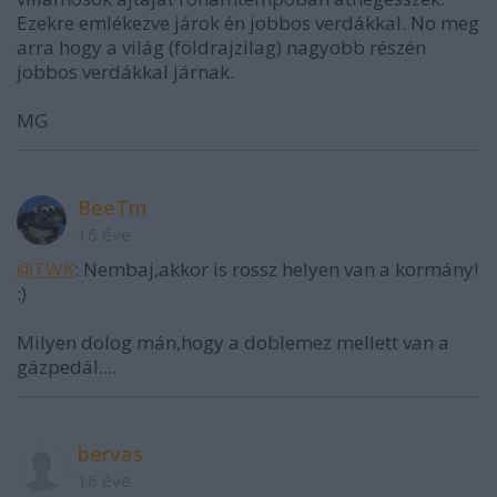
Ezekre emlékezve járok én jobbos verdákkal. No meg
arra hogy a világ (földrajzilag) nagyobb részén
jobbos verdákkal járnak.
MG
BeeTm
16 éve
@TWK
: Nembaj,akkor is rossz helyen van a kormány!
:)
Milyen dolog mán,hogy a doblemez mellett van a
gázpedál....
bervas
16 éve