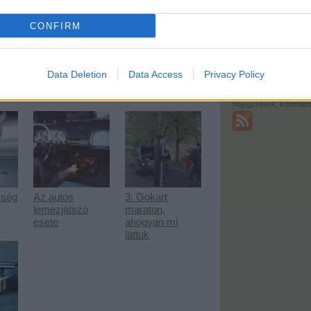
Képeink, videói
fegyvert rám, addig nem akartam ilyet venni, de most megyek,
CONFIRM
feedek
Data Deletion
Data Access
Privacy Policy
RSS 2.0
bejegyzések
,
komment
Atom
bejegyzések
,
komment
sség
Az autós
3. Gokart
lemezjátszó
maraton,
esete
ahogyan mi
láttuk