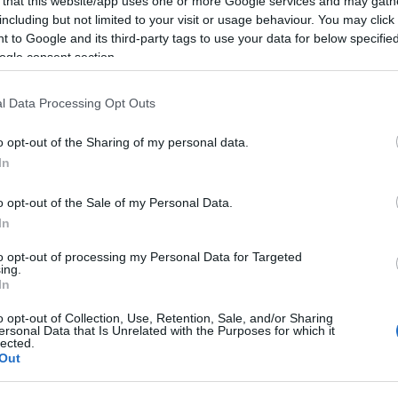
 that this website/app uses one or more Google services and may gath
Van ilyen a világon?
including but not limited to your visit or usage behaviour. You may click 
hoszigetelor...
(
2024.02
22:42
)
MAZ 7907 - a
 to Google and its third-party tags to use your data for below specifi
közszolgálatiság jegyé
ogle consent section.
Hollómester:
@Luchad
Sokan nem akarták, na
voltak....
(
2022.01.18. 
Kétbetű-négyszám: r
l Data Processing Opt Outs
1958 és 1990 között
Hollómester:
@nohab:
pótkocsi parkolt a Kocs
o opt-out of the Sharing of my personal data.
utcában ...
(
2022.01.18
Kétbetű-négyszám: r
In
1958 és 1990 között
Utolsó 20
o opt-out of the Sale of my Personal Data.
In
archívum
to opt-out of processing my Personal Data for Targeted
2011 december
(
1
)
ing.
2011 június
(
1
)
In
2011 május
(
2
)
2011 április
(
1
)
2011 február
(
3
)
o opt-out of Collection, Use, Retention, Sale, and/or Sharing
2011 január
(
1
)
ersonal Data that Is Unrelated with the Purposes for which it
2010 december
(
3
)
lected.
2010 november
(
4
)
Out
2010 október
(
6
)
autóiparban sosem látott konstrukcióhoz? Nem máshonnan, mint a
2010 szeptember
(
14
)
ai személy és utasszállító gépétől a Junkers Ju-52/3M modelltől
2010 augusztus
(
3
)
zempont volt a költséghatékonyság, ami nem véletlen, hiszen a
2010 július
(
20
)
en mutatták be, s még ebben az évben a gyártása is