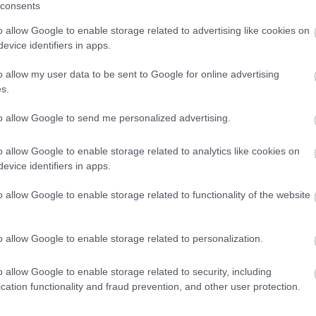
consents
térbe szorítani, és a nem stratégiai nyersanyagokból épülő gép
Tovább
...
ságára bizonyíték, hogy az utolsó darabot Svájcban, 1981-ben
adt gép a repülőnapok sztárja.
o allow Google to enable storage related to advertising like cookies on
evice identifiers in apps.
egyéb
o allow my user data to be sent to Google for online advertising
s.
kik vagy
to allow Google to send me personalized advertising.
Kik vagyunk: apamack
Kik vagyunk: barika
Kik vagyunk: DR!FT3R
o allow Google to enable storage related to analytics like cookies on
Kik vagyunk: feketena
Kik vagyunk: fofo
evice identifiers in apps.
Kik vagyunk: H. Fogke
Kik vagyunk: K.V. Mikl
Kik vagyunk: Lowtyo
o allow Google to enable storage related to functionality of the website
Kik vagyunk: oMm
Kik vagyunk: prokee
Kik vagyunk: Rocko
Kik vagyunk: Sanyi
o allow Google to enable storage related to personalization.
Kik vagyunk: scheerti
Kik vagyunk: Tommi
Kik vagyunk: tomnemt
Kik vagyunk: zalkapon
o allow Google to enable storage related to security, including
cation functionality and fraud prevention, and other user protection.
autófilek
gy kellemes
muzsika
, melynek képanyagához írásunk