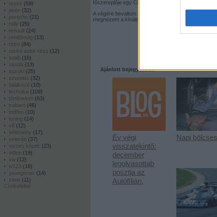
főszereplője egy Citroen H Van állt modellt.
orosz
(
59
)
poén
(
32
)
A végére bevallom férfiasan, amíg TRIBi nem fogott 
porsche
(
21
)
megnézem a kínálatot.
rally
(
25
)
renault
(
24
)
rendőrség
(
13
)
retro
(
84
)
rocko autot vesz
(
12
)
saab
(
16
)
skoda
(
13
)
Ajánlott bejegyzések:
suzuki
(
25
)
szerelés
(
32
)
találkozó
(
10
)
technika
(
109
)
történelem
(
63
)
trabant
(
46
)
treffen
(
10
)
tuning
(
14
)
v8
(
12
)
vélemény
(
17
)
Év végi
Napi bölcse
veterán
(
37
)
visszatekintő:
vicces képek
(
23
)
video
(
19
)
december
vw
(
12
)
legolvasottab
w123
(
18
)
posztja az
youngtimer
(
14
)
zene
(
11
)
Autófílián.
Címkefelhő