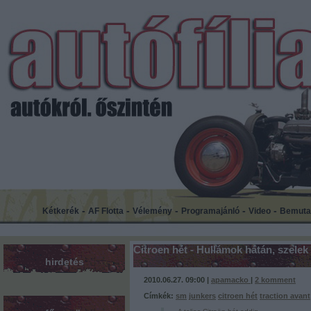
-
-
-
-
-
Kétkerék
AF Flotta
Vélemény
Programajánló
Video
Bemuta
Citroen hét - Hullámok hátán, szelek
hirdetés
2010.06.27. 09:00 |
apamacko
|
2
komment
Címkék:
sm
junkers
citroen hét
traction avant