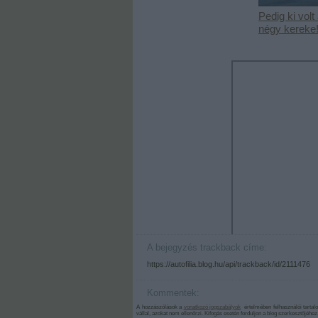
Pedig ki volt
négy kereke
A bejegyzés trackback címe:
https://autofilia.blog.hu/api/trackback/id/2111476
Kommentek:
A hozzászólások a
vonatkozó jogszabályok
értelmében felhasználói tarta
vállal, azokat nem ellenőrzi. Kifogás esetén forduljon a blog szerkesztőjéhe