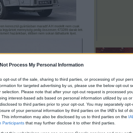
ven keresztül gyártásban maradt! A H modellt nem csak
a legyártott mennyiség pedig összesen 473289 darab lett.
 ismert hazánkban, élőben nem sokan láthattunk ilyet.
keresés
Not Process My Personal Information
to opt-out of the sale, sharing to third parties, or processing of your per
formation for targeted advertising by us, please use the below opt-out s
beszóltak
r selection. Please note that after your opt-out request is processed y
eing interest-based ads based on personal information utilized by us or
Adani:
vonatoznak min
Napfény Expressz Sze
disclosed to third parties prior to your opt-out. You may separately opt-
bud...
(
2025.04.14. 15:
losure of your personal information by third parties on the IAB’s list of
hagyd abba, Laci!
Adani:
Raikkönen autój
. This information may also be disclosed by us to third parties on the
IA
a Mercedes motor, szólj
Participants
that may further disclose it to other third parties.
(
2025.04.14. 15:16
)
Ne
abba, Laci!
Magyar Festék:
Atya úr