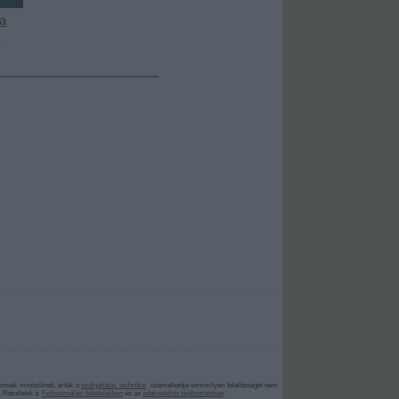
 a
!
lomnak minősülnek, értük a
szolgáltatás technikai
üzemeltetője semmilyen felelősséget nem
z. Részletek a
Felhasználási feltételekben
és az
adatvédelmi tájékoztatóban
.