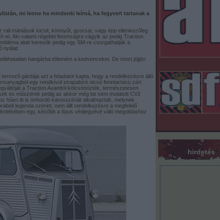
listán, mi lenne ha mindenki leírná, ha fegyvert tartanak a
rali mániások kicsit, könnyűt, gyorsat, vagy épp ellenkezőleg
-et. Aki valami régebbi finomságra vágyik az pedig Traction
embléma alatt keresők pedig egy SM-re csorgathatják a
 nyálat.
láthatatlan hangárba tölteném a kedvenceket. De most jöjjön
tervező gárdája azt a feladatot kapta, hogy a rendelkezésre álló
rsanyagból egy rendkívül strapabíró olcsó fenntartású zárt
gváltóját a Traction Avanttól kölcsönözték, természetesen
zések és műszerek pedig az akkor még be sem mutatott CV2
 hűen itt is önhordó karosszériát alkalmaztak, melynek
rabeli legenda szerint, nem állt rendelkezésre a megfelelő
a érdekében egy, később a típus védjegyévé váló megoldáshoz
hirdetés