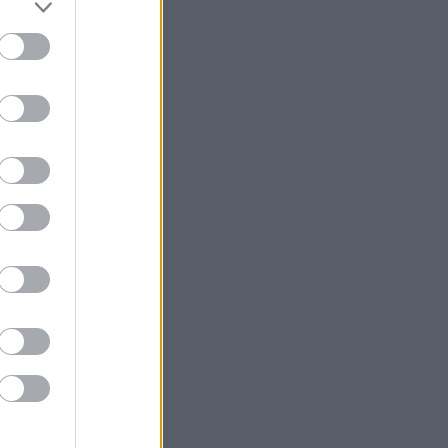
unk ?
o
p
fe
ós
om
e
 még