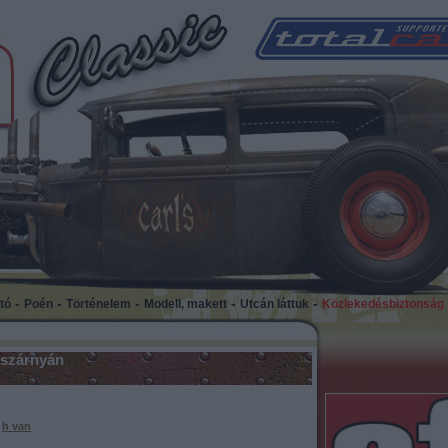
-
-
-
-
-
tó
Poén
Történelem
Modell, makett
Utcán láttuk
Közlekedésbiztonság
 szárnyán
h van