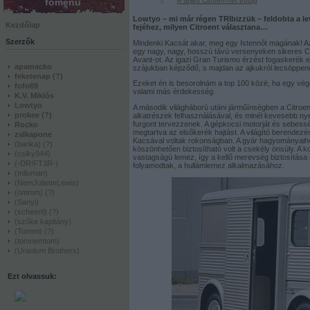
főmenü
A teljes Citroën-hét eddig
Lowtyo – mi már régen TRIbizzük – feldobta a lev
Kezdőlap
fejéhez, milyen Citroent választana…
Szerzők
Mindenki Kacsát akar, meg egy Istennőt magának! Az 
egy nagy, nagy, hosszú távú versenyeken sikeres CX
Avant-ot. Az igazi Gran Turismo érzést fogaskerék 
apamacko
szájukban képződő, s majdan az ajkukról lecsöppenő
feketenap
(?)
Ezeket én is besorolnám a top 100 közé, ha egy vége
fofo69
valami más érdekesség.
K.V. Miklós
Lowtyo
A második világháború utáni járműínségben a Citroen 
prokee
(?)
alkatrészek felhasználásával, és minél kevesebb nye
furgont tervezzenek. A gépkocsi motorját és sebessé
Rocko
megtartva az elsőkerék hajtást. A világító berende
zalkapone
Kacsával voltak rokonságban. A gyár hagyományaihoz
(barika)
(?)
köszönhetően biztosítható volt a csekély önsúly. A ko
(csiky944)
vastagságú lemez, így a kellő merevség biztosítás
(-DR!FT3R-)
folyamodtak, a hullámlemez alkalmazásához.
(miluman)
(NemJulietteLewis)
(ommm)
(?)
(Sanyi)
(scheerti)
(?)
(szőke kapitány)
(Tommi)
(?)
(tomnemtom)
(Uranium Brothers)
Ezt olvassuk: