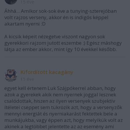
15 éve
Áhhá... Amikor sok-sok éve a tunying-szterejóban
volt rajzos verseny, akkor én is indigós képpel
akartam nyerni :D
A kicsik képeit nézegetve viszont nagyon sok
gyerekkori rajzom jutott eszembe :) Egész máshogy
látja az ember akkor, mint így 10 évekkel később.
Kifordított kacagány
15 éve
egyet kell értenem Luk Szájpókerrel abban, hogy
azok a gyerekek akik nem nyernek joggal lesznek
csalódottak, hiszen az ilyen versenyek szubjektív
ítéletei cseppet sem tükrözik azt, hogy a versenyzők
mennyi energiát és nyerniakarást fektettek bele a
munkájukba, vagy éppen azt, hogy melyikük volt az
akinek a legtöbbet jelentette az az esemény ami