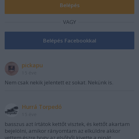
VAGY
pickapu
15 éve
Nem csak nekik jelentett ez sokat. Nekünk is.
Hurrá Torpedó
15 éve
basszus azt írtátok kettőt visztek, és kettőt akartam
bejelölni, amikor rányomtam az elküldre akkor
vettem észre hogy az elsőből kivette a pipát.