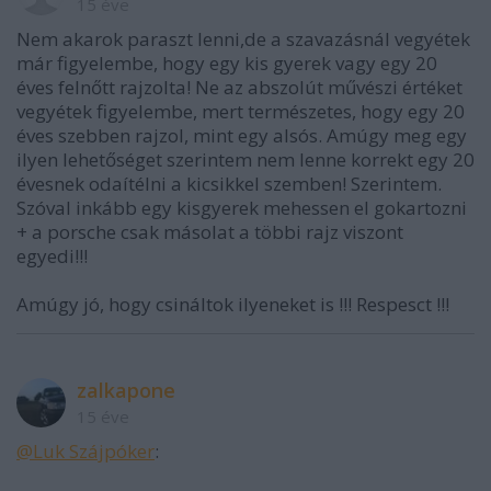
15 éve
Nem akarok paraszt lenni,de a szavazásnál vegyétek
már figyelembe, hogy egy kis gyerek vagy egy 20
éves felnőtt rajzolta! Ne az abszolút művészi értéket
vegyétek figyelembe, mert természetes, hogy egy 20
éves szebben rajzol, mint egy alsós. Amúgy meg egy
ilyen lehetőséget szerintem nem lenne korrekt egy 20
évesnek odaítélni a kicsikkel szemben! Szerintem.
Szóval inkább egy kisgyerek mehessen el gokartozni
+ a porsche csak másolat a többi rajz viszont
egyedi!!!
Amúgy jó, hogy csináltok ilyeneket is !!! Respesct !!!
zalkapone
15 éve
@Luk Szájpóker
: