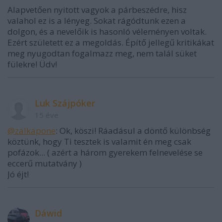
Alapvetően nyitott vagyok a párbeszédre, hisz
valahol ez is a lényeg. Sokat rágódtunk ezen a
dolgon, és a nevelőik is hasonló véleményen voltak.
Ezért született ez a megoldás. Építő jellegű kritikákat
meg nyugodtan fogalmazz meg, nem talál süket
fülekre! Üdv!
Luk Szájpóker
15 éve
@zalkapone
: Ok, köszi! Ráadásul a döntő különbség
köztünk, hogy Ti tesztek is valamit én meg csak
pofázok... ( azért a három gyerekem felnevelése se
eccerű mutatvány )
Jó éjt!
Dáwid