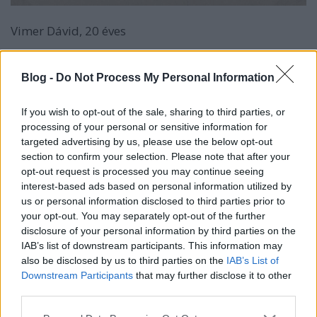
Vimer Dávid, 20 éves
Blog -
Do Not Process My Personal Information
If you wish to opt-out of the sale, sharing to third parties, or
processing of your personal or sensitive information for
targeted advertising by us, please use the below opt-out
section to confirm your selection. Please note that after your
opt-out request is processed you may continue seeing
interest-based ads based on personal information utilized by
us or personal information disclosed to third parties prior to
your opt-out. You may separately opt-out of the further
disclosure of your personal information by third parties on the
Ezt a kis képet Vivien rajzából vágtuk ki, ami
IAB’s list of downstream participants. This information may
mindent elmond ezekről a gyerekekről.
also be disclosed by us to third parties on the
IAB’s List of
Downstream Participants
that may further disclose it to other
third parties.
Please note that this website/app uses one or more Google