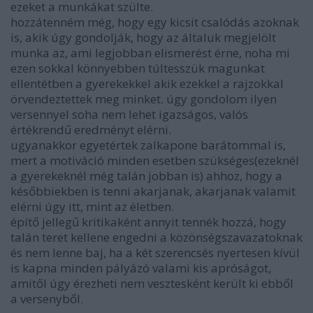
ezeket a munkákat szülte.
hozzátenném még, hogy egy kicsit csalódás azoknak
is, akik úgy gondolják, hogy az általuk megjelölt
munka az, ami legjobban elismerést érne, noha mi
ezen sokkal könnyebben túltesszük magunkat
ellentétben a gyerekekkel akik ezekkel a rajzokkal
örvendeztettek meg minket. úgy gondolom ilyen
versennyel soha nem lehet igazságos, valós
értékrendű eredményt elérni.
ugyanakkor egyetértek zalkapone barátommal is,
mert a motiváció minden esetben szükséges(ezeknél
a gyerekeknél még talán jobban is) ahhoz, hogy a
későbbiekben is tenni akarjanak, akarjanak valamit
elérni úgy itt, mint az életben.
építő jellegű kritikaként annyit tennék hozzá, hogy
talán teret kellene engedni a közönségszavazatoknak
és nem lenne baj, ha a két szerencsés nyertesen kívül
is kapna minden pályázó valami kis apróságot,
amitől úgy érezheti nem vesztesként került ki ebből
a versenyből.