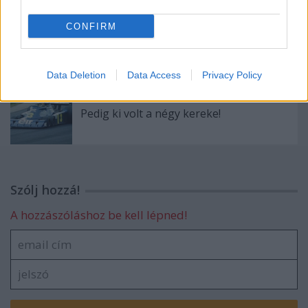
CONFIRM
Az autós lemezjátszó esete
Data Deletion
Data Access
Privacy Policy
Pedig ki volt a négy kereke!
Szólj hozzá!
A hozzászóláshoz be kell lépned!