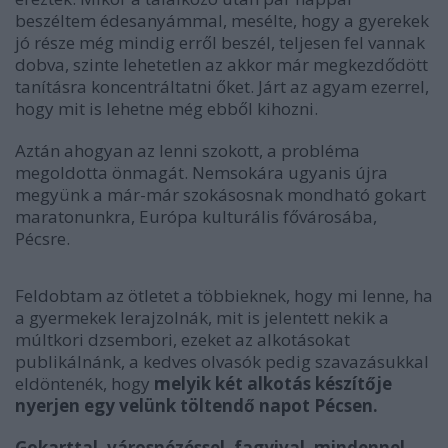
beszéltem édesanyámmal, mesélte, hogy a gyerekek
jó része még mindig erről beszél, teljesen fel vannak
dobva, szinte lehetetlen az akkor már megkezdődött
tanításra koncentráltatni őket. Járt az agyam ezerrel,
hogy mit is lehetne még ebből kihozni.
Aztán ahogyan az lenni szokott, a probléma
megoldotta önmagát. Nemsokára ugyanis újra
megyünk a már-már szokásosnak mondható gokart
maratonunkra, Európa kulturális fővárosába,
Pécsre.
Feldobtam az ötletet a többieknek, hogy mi lenne, ha
a gyermekek lerajzolnák, mit is jelentett nekik a
múltkori dzsembori, ezeket az alkotásokat
publikálnánk, a kedves olvasók pedig szavazásukkal
eldöntenék, hogy
melyik két alkotás készítője
nyerjen egy velünk töltendő napot Pécsen.
Gokarttal, városnézéssel, fagyival, mindennel,