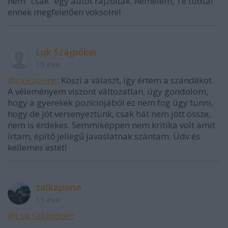
nem "csak" egy autót rajzoltak. Remélem, Te tudtál
ennek megfelelően voksolni!
Luk Szájpóker
15 éve
@zalkapone
: Köszi a választ, így értem a szándékot.
A véleményem viszont változatlan, úgy gondolom,
hogy a gyerekek pozíciójából ez nem fog úgy tünni,
hogy de jót versenyeztünk, csak hát nem jött össze,
nem is érdekes. Semmiképpen nem kritika volt amit
írtam, építő jellegű javaslatnak szántam. Üdv és
kellemes estét!
zalkapone
15 éve
@Luk Szájpóker
: