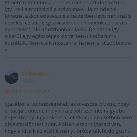
Itt nem feltétlenül a pénz kérdés miatt döntöttünk
így. Kell a motiváció a srácoknak. Ha mindenki
jöhetne, akkor odaveszne a háttérben lévő minimális
nevelési célzat. Legszívesebben elvinnénk az összes
gyermeket, aki az otthonban lakik. De hátha így
sikerül egy egészséges kis versenyt indítanunk
közöttük. Nem csak mostanra, hanem a későbbiekre
is.
zalkapone
15 éve
@musclecars4ever
:
Igazából a különbségtételt az olvasóra bízzuk, hogy
el tudja dönteni, melyik rajz volt szerinte nagyobb
teljesítmény. Egyébként az életkor jelen esetben nem
objektív döntési pont. Abban viszont igazad van,
hogy a kicsik az átélt élményt próbálták feldolgozni,