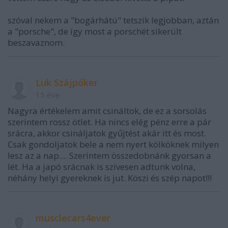
szóval nekem a "bogárhátú" tetszik legjobban, aztán
a "porsche", de így most a porschét sikerült
beszavaznom.
Luk Szájpóker
15 éve
Nagyra értékelem amit csináltok, de ez a sorsolás
szerintem rossz ötlet. Ha nincs elég pénz erre a pár
srácra, akkor csináljatok gyűjtést akár itt és most.
Csak gondoljatok bele a nem nyert kölköknek milyen
lesz az a nap.... Szerintem összedobnánk gyorsan a
lét. Ha a japó srácnak is szívesen adtunk volna,
néhány helyi gyereknek is jut. Köszi és szép napot!!!
musclecars4ever