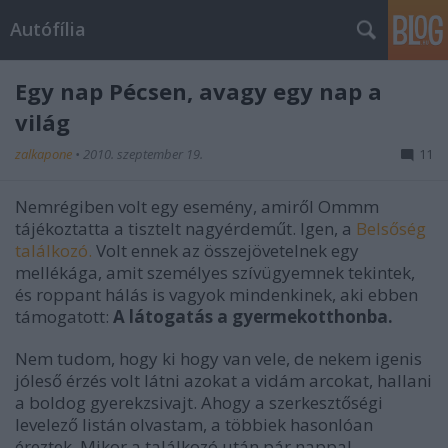
Autófília
Egy nap Pécsen, avagy egy nap a
világ
zalkapone
•
2010. szeptember 19.
11
Nemrégiben volt egy esemény, amiről Ommm
tájékoztatta a tisztelt nagyérdeműt. Igen, a
Belsőség
találkozó.
Volt ennek az összejövetelnek egy
mellékága, amit személyes szívügyemnek tekintek,
és roppant hálás is vagyok mindenkinek, aki ebben
támogatott:
A látogatás a gyermekotthonba.
Nem tudom, hogy ki hogy van vele, de nekem igenis
jóleső érzés volt látni azokat a vidám arcokat, hallani
a boldog gyerekzsivajt. Ahogy a szerkesztőségi
levelező listán olvastam, a többiek hasonlóan
éreztek. Mikor a találkozó után pár nappal