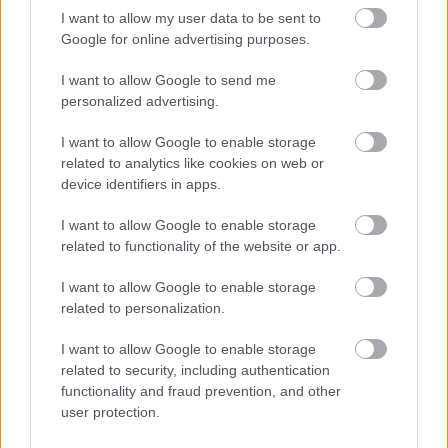
Címkék:
pécs
autófília
gokart maraton
I want to allow my user data to be sent to
Google for online advertising purposes.
I want to allow Google to send me
personalized advertising.
Ajánlott bejegyzések:
I want to allow Google to enable storage
related to analytics like cookies on web or
device identifiers in apps.
Gyermeknap buszokkal
I want to allow Google to enable storage
related to functionality of the website or app.
I want to allow Google to enable storage
Még nem késő! - OT Expo 2011
related to personalization.
I want to allow Google to enable storage
related to security, including authentication
functionality and fraud prevention, and other
Téli gumit mindenkinek?
user protection.