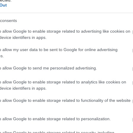
Out
Képeink, videói
consents
feedek
o allow Google to enable storage related to advertising like cookies on
RSS 2.0
bejegyzések
,
komment
evice identifiers in apps.
Atom
bejegyzések
,
komment
o allow my user data to be sent to Google for online advertising
s.
ndulni, végy egy könnyű csővázat és rakjál bele egy goromba
jól tudta, hogy ez az irgalmatlan teljesítmény zabálja a
tervezhető volt a centrifugális erő iránya, ezért a bal első
to allow Google to send me personalized advertising.
, jobbra, harmadiknak.
Beszarás, két legyet ütött egy csapásra.
 850 lóerős Chevy blokkal együtt így hozva egyensúlyba a
olt meghajtva és az első, hátsó kerék pedig kormányozva,
o allow Google to enable storage related to analytics like cookies on
evice identifiers in apps.
o allow Google to enable storage related to functionality of the website
o allow Google to enable storage related to personalization.
o allow Google to enable storage related to security, including