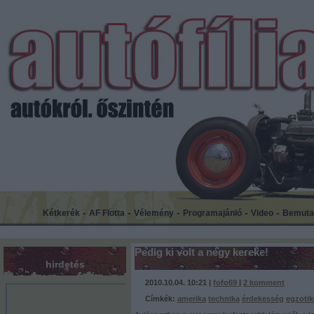
-
-
-
-
-
Kétkerék
AF Flotta
Vélemény
Programajánló
Video
Bemuta
Pedig ki volt a négy kereke!
hirdetés
2010.10.04. 10:21 |
fofo69
|
2
komment
Címkék:
amerika
technika
érdekesség
egzoti