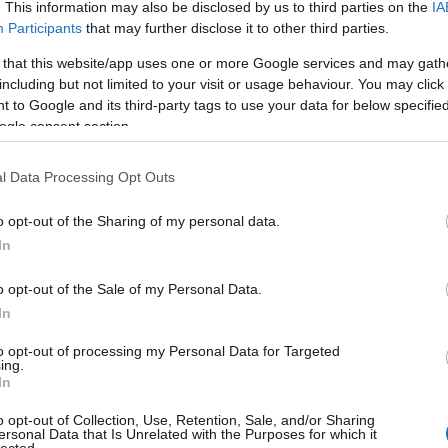
. This information may also be disclosed by us to third parties on the
IA
Tovább
...
Participants
that may further disclose it to other third parties.
 that this website/app uses one or more Google services and may gath
egyéb
including but not limited to your visit or usage behaviour. You may click 
 to Google and its third-party tags to use your data for below specifi
ogle consent section.
kik vagy
Kik vagyunk: apamack
l Data Processing Opt Outs
Kik vagyunk: barika
Kik vagyunk: DR!FT3R
Kik vagyunk: feketena
o opt-out of the Sharing of my personal data.
Kik vagyunk: fofo
Kik vagyunk: H. Fogke
In
Kik vagyunk: K.V. Mikl
Kik vagyunk: Lowtyo
Kik vagyunk: oMm
o opt-out of the Sale of my Personal Data.
ált szabályok meg nem ölték volna ezt a fantasztikus projektet.
Kik vagyunk: prokee
ategória, mely szabályaival szabad(abb) kezet adott a
In
Kik vagyunk: Rocko
nyformának a központja New York-ban volt az Oswego Speedway
Kik vagyunk: Sanyi
 egy nagyot és a Tyrrell (neki) visszafogott tervein túl, mert
 szabály, négy kerék kell az autóra. Lehet ebből forradalmit és
Kik vagyunk: scheerti
to opt-out of processing my Personal Data for Targeted
Kik vagyunk: Tommi
ing.
Kik vagyunk: tomnemt
In
Kik vagyunk: zalkapon
o opt-out of Collection, Use, Retention, Sale, and/or Sharing
ersonal Data that Is Unrelated with the Purposes for which it
autófilek
lected.