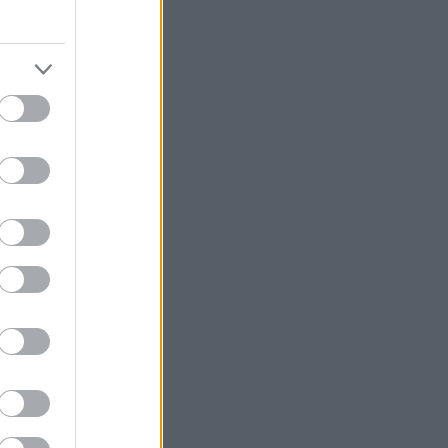
nk
ek
ek