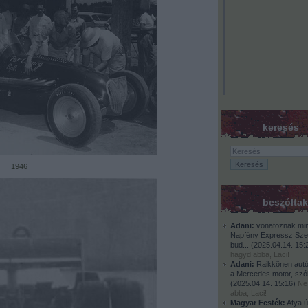
keresés
1946
beszóltak
Adani:
vonatoznak min
Napfény Expressz Sze
bud...
(
2025.04.14. 15:
hagyd abba, Laci!
Adani:
Raikkönen autój
a Mercedes motor, szólj
(
2025.04.14. 15:16
)
Ne
abba, Laci!
Magyar Festék:
Atya úr