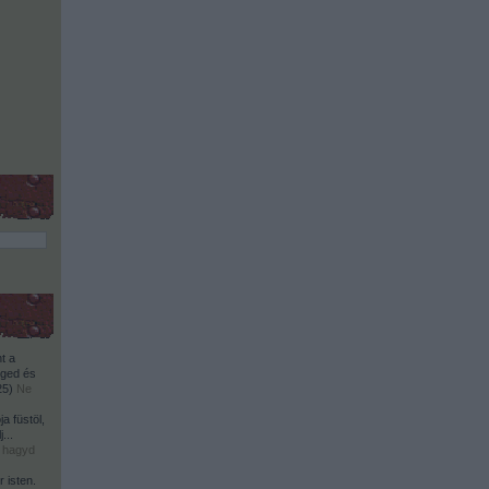
t a
ged és
25
)
Ne
a füstöl,
...
 hagyd
 isten.