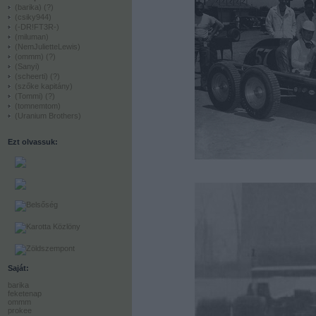
(barika)
(?)
(csiky944)
(-DR!FT3R-)
(miluman)
(NemJulietteLewis)
(ommm)
(?)
(Sanyi)
(scheerti)
(?)
(szőke kapitány)
(Tommi)
(?)
(tomnemtom)
(Uranium Brothers)
Ezt olvassuk:
Saját:
barika
feketenap
ommm
prokee