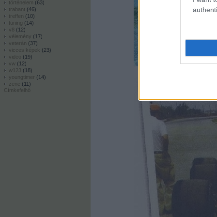
történelem
(
63
)
authenti
trabant
(
46
)
treffen
(
10
)
tuning
(
14
)
v8
(
12
)
vélemény
(
17
)
veterán
(
37
)
vicces képek
(
23
)
video
(
19
)
vw
(
12
)
w123
(
18
)
youngtimer
(
14
)
zene
(
11
)
Címkefelhő