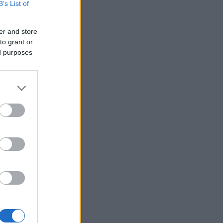
B’s List of
er and store
to grant or
ed purposes
unk ?
o
p
fe
ós
om
e
 még