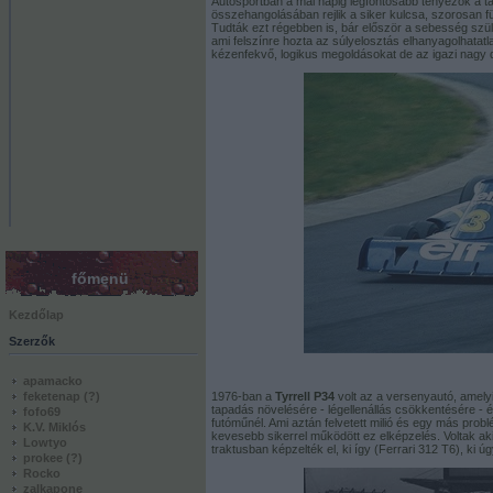
Autósportban a mai napig legfontosabb tényezők a 
összehangolásában rejlik a siker kulcsa, szorosan 
Tudták ezt régebben is, bár először a sebesség szül
ami felszínre hozta az súlyelosztás elhanyagolhatatl
kézenfekvő, logikus megoldásokat de az igazi nagy d
főmenü
Kezdőlap
Szerzők
apamacko
feketenap
(?)
1976-ban a
Tyrrell P34
volt az a versenyautó, amel
tapadás növelésére - légellenállás csökkentésére - 
fofo69
futóműnél. Ami aztán felvetett milió és egy más probl
K.V. Miklós
kevesebb sikerrel működött ez elképzelés. Voltak a
Lowtyo
traktusban képzelték el, ki így (Ferrari 312 T6), ki 
prokee
(?)
Rocko
zalkapone