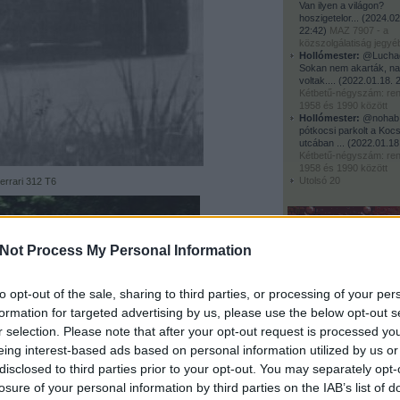
Van ilyen a világon?
hoszigetelor...
(
2024.02
22:42
)
MAZ 7907 - a
közszolgálatiság jegyé
Hollómester:
@Luchad
Sokan nem akarták, na
voltak....
(
2022.01.18. 
Kétbetű-négyszám: r
1958 és 1990 között
Hollómester:
@nohab:
pótkocsi parkolt a Kocs
utcában ...
(
2022.01.18
Kétbetű-négyszám: r
1958 és 1990 között
Utolsó 20
errari 312 T6
archívum
Not Process My Personal Information
2011 december
(
1
)
2011 június
(
1
)
2011 május
(
2
)
to opt-out of the sale, sharing to third parties, or processing of your per
2011 április
(
1
)
2011 február
(
3
)
formation for targeted advertising by us, please use the below opt-out s
2011 január
(
1
)
r selection. Please note that after your opt-out request is processed y
2010 december
(
3
)
2010 november
(
4
)
eing interest-based ads based on personal information utilized by us or
lliams FW08D
2010 október
(
6
)
disclosed to third parties prior to your opt-out. You may separately opt-
2010 szeptember
(
14
)
tak, a jobb egyensúly és a gumik érdekében a fülkét
 a döntött oválpályákon, fix menetirány mellett voltak
2010 augusztus
(
3
)
losure of your personal information by third parties on the IAB’s list of
z volt a jó megoldás.
2010 július
(
20
)