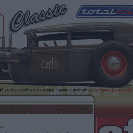
-
-
-
-
-
tó
Poén
Történelem
Modell, makett
Utcán láttuk
Közlekedésbiztonság
kus