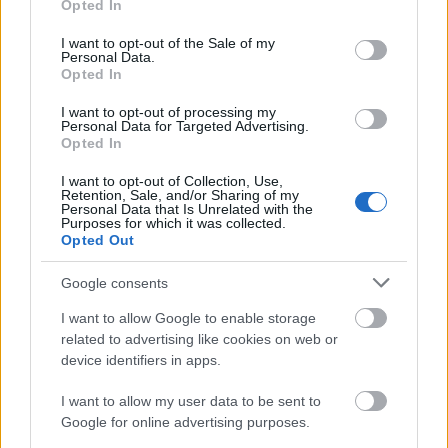
Opted In
use your data for below specified purposes in below Google
Néha már napokig süt a nap, előkerülnek a
consent section.
legféltettebb hobbiautók és veteránok is. Rendes
I want to opt-out of the Sale of my
Personal Data.
autóbuzi ilyenkor minden hétvégéjét találkozókon ...
Opted In
I want to opt-out of processing my
VAN BUSZOD? - Anyák napja helyett
Personal Data for Targeted Advertising.
Opted In
prokee
•
2011. május 01.
17
I want to opt-out of Collection, Use,
Retention, Sale, and/or Sharing of my
Nem szeretnénk ünneprontóak lenni, de ma van a
Personal Data that Is Unrelated with the
Purposes for which it was collected.
napja annak, hogy szóljunk azokról, akiknek ez a nap
Opted Out
is egyszerű hétköznap, vagy talán még rosszabb ...
Google consents
Még nem késő! - OT Expo 2011
I want to allow Google to enable storage
prokee
•
2011. április 17.
4
related to advertising like cookies on web or
device identifiers in apps.
Íme, egy kis ízelítő a csütörtöki napról:
I want to allow my user data to be sent to
Google for online advertising purposes.
A sokadalomról: