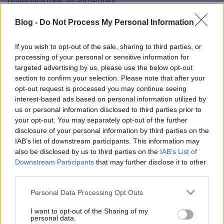
felkerekednek, és elmennek ...
Blog -
Do Not Process My Personal Information
If you wish to opt-out of the sale, sharing to third parties, or
processing of your personal or sensitive information for
targeted advertising by us, please use the below opt-out
section to confirm your selection. Please note that after your
opt-out request is processed you may continue seeing
interest-based ads based on personal information utilized by
us or personal information disclosed to third parties prior to
your opt-out. You may separately opt-out of the further
disclosure of your personal information by third parties on the
IAB’s list of downstream participants. This information may
also be disclosed by us to third parties on the
IAB’s List of
Downstream Participants
that may further disclose it to other
third parties.
Indul a szezon - programajánló
népautósoknak!
Please note that this website/app uses one or more Google
Personal Data Processing Opt Outs
services and may gather and store information including but
prokee
•
2011. május 10.
2
not limited to your visit or usage behaviour. You may click to
I want to opt-out of the Sharing of my
personal data.
grant or deny consent to Google and its third-party tags to