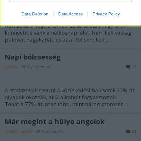
zalkapone
•
2011. február 17.
79
Data Deletion
Data Access
Privacy Policy
Nemsokára vége a télnek. Ez sokaknak nagy öröm,
könnyebbé válik a hétköznapi élet. Nem kell vastag
pulóver, nagykabát, és az autót sem kell ...
Napi bölcsesség
Lowtyo
•
2011. február 04.
12
A statisztikák szerint a közlekedési balesetek 23%-át
olyanok okozzák, akik alkoholt fogyasztottak.
Tehát a 77%-át, azaz több, mint háromszorosát ...
Már megint a hülye angolok
Halálos_fogkefe
•
2011. január 21.
21