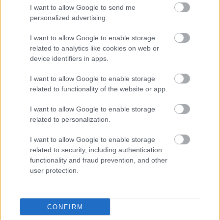
I want to allow Google to send me
Valamint a kiállításról:
personalized advertising.
I want to allow Google to enable storage
related to analytics like cookies on web or
device identifiers in apps.
Egy nehéz nap
Lowtyo
•
2011. február 20.
7
I want to allow Google to enable storage
related to functionality of the website or app.
A tegnapi napom rémes volt. Megbetegedett a
I want to allow Google to enable storage
teherautó sofőrünk és lett volna egy sürgős pesti
related to personalization.
fuvarunk. Persze egyedül nekem van C kategóriás ...
I want to allow Google to enable storage
related to security, including authentication
functionality and fraud prevention, and other
user protection.
CONFIRM
Téli gumit mindenkinek?