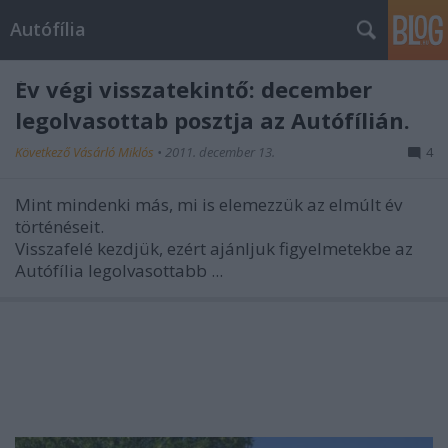
Autófília
Év végi visszatekintő: december
legolvasottab posztja az Autófílián.
Következő Vásárló Miklós
•
2011. december 13.
4
Mint mindenki más, mi is elemezzük az elmúlt év
történéseit.
Visszafelé kezdjük, ezért ajánljuk figyelmetekbe az
Autófília legolvasottabb ...