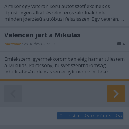
Amikor egy veterán korú autót szétflexelnek és
típusidegen alkatrészeket erőszakolnak bele,
minden jóérzésű autóbuzi felszisszen. Egy veterán, ...
Velencén járt a Mikulás
zalkapone
•
2010. december 13.
4
Emlékszem, gyermekkoromban elég hamar túlestem
a Mikulás, karácsony, húsvét szentháromság
lebuktatásán, de ez szemernyit nem vont le az ...
SÜTI BEÁLLÍTÁSOK MÓDOSÍTÁSA