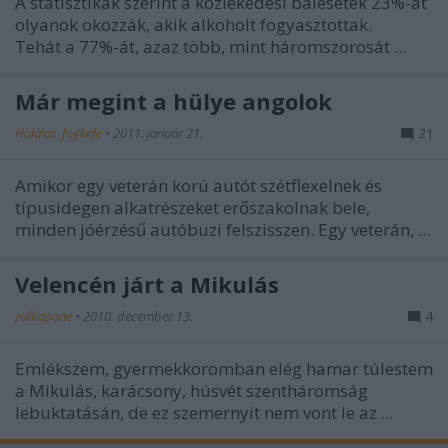
A statisztikák szerint a közlekedési balesetek 23%-át
olyanok okozzák, akik alkoholt fogyasztottak.
Tehát a 77%-át, azaz több, mint háromszorosát ...
Már megint a hülye angolok
Halálos_fogkefe
•
2011. január 21.
21
Amikor egy veterán korú autót szétflexelnek és
típusidegen alkatrészeket erőszakolnak bele,
minden jóérzésű autóbuzi felszisszen. Egy veterán, ...
Velencén járt a Mikulás
zalkapone
•
2010. december 13.
4
Emlékszem, gyermekkoromban elég hamar túlestem
a Mikulás, karácsony, húsvét szentháromság
lebuktatásán, de ez szemernyit nem vont le az ...