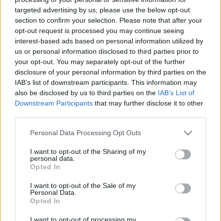
targeted advertising by us, please use the below opt-out
section to confirm your selection. Please note that after your
opt-out request is processed you may continue seeing
interest-based ads based on personal information utilized by
us or personal information disclosed to third parties prior to
your opt-out. You may separately opt-out of the further
disclosure of your personal information by third parties on the
IAB’s list of downstream participants. This information may
also be disclosed by us to third parties on the
IAB’s List of
Downstream Participants
that may further disclose it to other
Indul a szezon - programajánló
third parties.
népautósoknak!
Please note that this website/app uses one or more Google
Personal Data Processing Opt Outs
services and may gather and store information including but
prokee
•
2011. május 10.
2
not limited to your visit or usage behaviour. You may click to
I want to opt-out of the Sharing of my
personal data.
grant or deny consent to Google and its third-party tags to
Opted In
Néha már napokig süt a nap, előkerülnek a
use your data for below specified purposes in below Google
legféltettebb hobbiautók és veteránok is. Rendes
consent section.
I want to opt-out of the Sale of my
Personal Data.
autóbuzi ilyenkor minden hétvégéjét találkozókon ...
Opted In
I want to opt-out of processing my