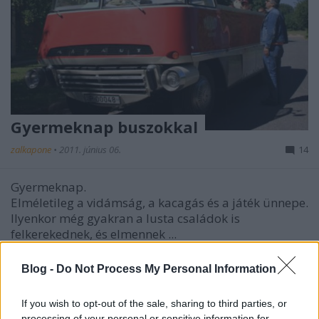
Gyermeknap buszokkal
zalkapone
•
2011. június 06.
14
Gyermeknap.
Elméletileg a vidámság, a kacagás és a játék ünnepe.
Ilyenkor még gyakran a lusta családok is
felkerekednek, és elmennek ...
Blog -
Do Not Process My Personal Information
If you wish to opt-out of the sale, sharing to third parties, or
processing of your personal or sensitive information for