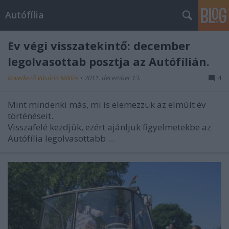
Autófília
Év végi visszatekintő: december
legolvasottab posztja az Autófílián.
Következő Vásárló Miklós
•
2011. december 13.
4
Mint mindenki más, mi is elemezzük az elmúlt év
történéseit.
Visszafelé kezdjük, ezért ajánljuk figyelmetekbe az
Autófília legolvasottabb ...