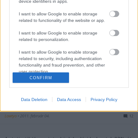
device identifiers in apps.
A tegnapi napom rémes volt. Megbetegedett a
I want to allow Google to enable storage
related to functionality of the website or app.
teherautó sofőrünk és lett volna egy sürgős pesti
fuvarunk. Persze egyedül nekem van C kategóriás ...
I want to allow Google to enable storage
related to personalization.
Téli gumit mindenkinek?
I want to allow Google to enable storage
related to security, including authentication
zalkapone
•
2011. február 17.
79
functionality and fraud prevention, and other
user protection.
Nemsokára vége a télnek. Ez sokaknak nagy öröm,
CONFIRM
könnyebbé válik a hétköznapi élet. Nem kell vastag
pulóver, nagykabát, és az autót sem kell ...
Data Deletion
Data Access
Privacy Policy
Napi bölcsesség
Lowtyo
•
2011. február 04.
12