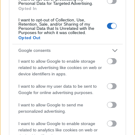
VAN BUSZOD? - Anyák napja helyett
Personal Data for Targeted Advertising.
Opted In
prokee
•
2011. május 01.
17
I want to opt-out of Collection, Use,
Retention, Sale, and/or Sharing of my
Nem szeretnénk ünneprontóak lenni, de ma van a
Personal Data that Is Unrelated with the
napja annak, hogy szóljunk azokról, akiknek ez a nap
Purposes for which it was collected.
Opted Out
is egyszerű hétköznap, vagy talán még rosszabb ...
Google consents
Még nem késő! - OT Expo 2011
I want to allow Google to enable storage
prokee
•
2011. április 17.
4
related to advertising like cookies on web or
device identifiers in apps.
Íme, egy kis ízelítő a csütörtöki napról:
I want to allow my user data to be sent to
Google for online advertising purposes.
A sokadalomról:
I want to allow Google to send me
Valamint a kiállításról:
personalized advertising.
Egy nehéz nap
I want to allow Google to enable storage
related to analytics like cookies on web or
Lowtyo
•
2011. február 20.
7