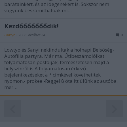
barátainkért, és az idegenekért is. Sokszor nem
vagyunk beszámíthatóak mi…
Kezdőőőőőőődik!
Lowtyo
•
2008. október 24.
0
Lowtyo és Sanyi nekiindultak a holnapi Belsőség-
Autófília partyra. Már ma. Útibeszámolóikat
folyamatosan postolják, természetesen majd a
helyszínről is.A folyamatosan érkező
bejelentkezéseket a * címkével követhetitek
nyomon.- prokee -Reggel 8 óta itt ülünk az autóba,
mer…