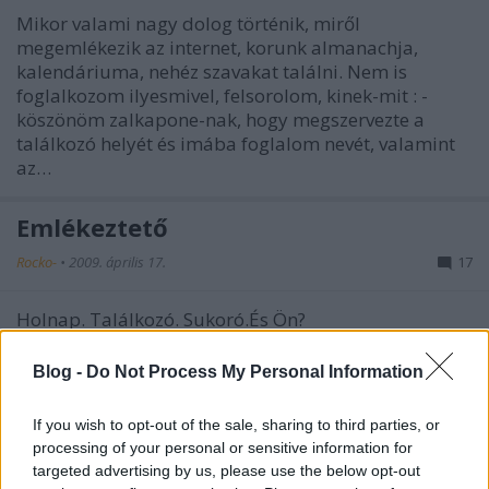
Mikor valami nagy dolog történik, miről
megemlékezik az internet, korunk almanachja,
kalendáriuma, nehéz szavakat találni. Nem is
foglalkozom ilyesmivel, felsorolom, kinek-mit : -
köszönöm zalkapone-nak, hogy megszervezte a
találkozó helyét és imába foglalom nevét, valamint
az…
Emlékeztető
Rocko-
•
2009. április 17.
17
Holnap. Találkozó. Sukoró.És Ön?
Így feküdtünk a hóban
Blog -
Do Not Process My Personal Information
Rocko-
•
2008. október 28.
35
If you wish to opt-out of the sale, sharing to third parties, or
processing of your personal or sensitive information for
Nos, ezt a találkozót is letudtuk, ezzel a 2008-as
targeted advertising by us, please use the below opt-out