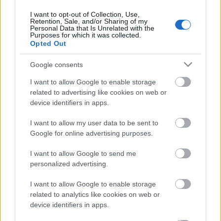
I want to opt-out of Collection, Use,
Retention, Sale, and/or Sharing of my
Personal Data that Is Unrelated with the
Purposes for which it was collected.
Opted Out
Hétfő van, zárva vagyunk.
Google consents
Rocko-
•
2008. október 27.
9
I want to allow Google to enable storage
Nagygenerál van folyamatban, kis türelmet kérünk.
related to advertising like cookies on web or
És ígérjük, a nyáriakkal ellentétben nem
device identifiers in apps.
mismásoljuk el ezt a beszámolót, pusztán mi is
I want to allow my user data to be sent to
emberek vagyunk, próbáljuk összeszedni a
Google for online advertising purposes.
gondolatainkat. Egyetlen kérésünk van felétek,
kedves olvasók: aki készített fényképet az…
I want to allow Google to send me
personalized advertising.
2008.10.25 Első bejelentkezés.
I want to allow Google to enable storage
prokee
•
2008. október 25.
11
related to analytics like cookies on web or
device identifiers in apps.
Itt ülünk Ommal a móri lakótelepen a Trabantban.