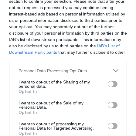
szezon végére értünk. De csüggedtségre semmi ok,
section to confirm your selection. Please note that after your
nagyobb helyen újfent találkozunk 2009 első
opt-out request is processed you may continue seeing
negyedévében. És akkor lássuk, a szerkesztőbrigád
interest-based ads based on personal information utilized by
us or personal information disclosed to third parties prior to
hogyan élte meg a találkozót. Rocko: Fenomenális
your opt-out. You may separately opt-out of the further
volt, komolyan. Nem szeretnék…
disclosure of your personal information by third parties on the
IAB’s list of downstream participants. This information may
also be disclosed by us to third parties on the
IAB’s List of
Downstream Participants
that may further disclose it to other
third parties.
Please note that this website/app uses one or more Google
Personal Data Processing Opt Outs
services and may gather and store information including but
not limited to your visit or usage behaviour. You may click to
I want to opt-out of the Sharing of my
personal data.
grant or deny consent to Google and its third-party tags to
Opted In
use your data for below specified purposes in below Google
consent section.
I want to opt-out of the Sale of my
Personal Data.
Opted In
I want to opt-out of processing my
Personal Data for Targeted Advertising.
Opted In