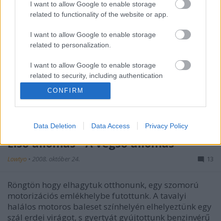
I want to allow Google to enable storage
Kissé Wi-Fi szegény környék, vagy legalábbis az
related to functionality of the website or app.
átlagnál felvilágosultabbak a mezei felhasználók az
IT-biztonság terén. Mindenesetre köszönjük
I want to allow Google to enable storage
Szenyeriéknek a lehetőséget, nélkülük ez a post nem
related to personalization.
születhetett volna meg. Ha…
I want to allow Google to enable storage
related to security, including authentication
functionality and fraud prevention, and other
CONFIRM
user protection.
Data Deletion
Data Access
Privacy Policy
Első állomás - A végső állomás
Lowtyo
•
2008. október 24.
13
Röngtön hogy elhagytuk otthonunk, egy szomorú
motorizációs emlékhelybe futottunk. A tavalyi
halálos motoros baleset színhelyén elhelyeztünk egy
szál erdei virágot, s gyertyát gyújtottunk benzinvérű