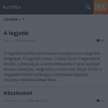
Autófília
Címkék
»
*
A legjobb
Rocko-
•
2009. április 20.
80
A legjobb találkozóról hadd mondjam el a legjobb
dolgokat. A legjobb sztori: Csikós Zsolt megérkezik,
kiszáll, üdvözöljük, a kimondhatatlan nevű autóját
körbecsodáljuk, megindul a sztorizás. Majd Zsolti a
negyedik béből előkapja a fényképezőgépét,
mutatja mekkora Mad Max…
Köszönöm!
tomnemtom_ori
•
2009. április 20.
39