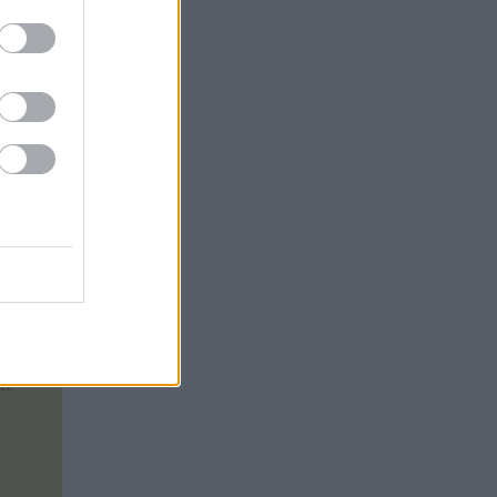
ós
om
e
 még
nk
ek
ek