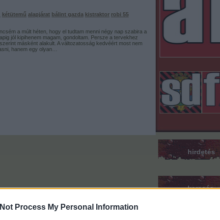
z
kétütemű
alapjárat
bálint gazda
kistraktor
robi 55
ncsém a múlt héten, hogy el tudtam menni négy nap szabira a
napig jól kipihenem magam, gondoltam. Persze a tervekhez
szerint másként alakult. A változatosság kedvéért most nem
vasni, hanem egy olyan…
hirdetés
keresés
Not Process My Personal Information