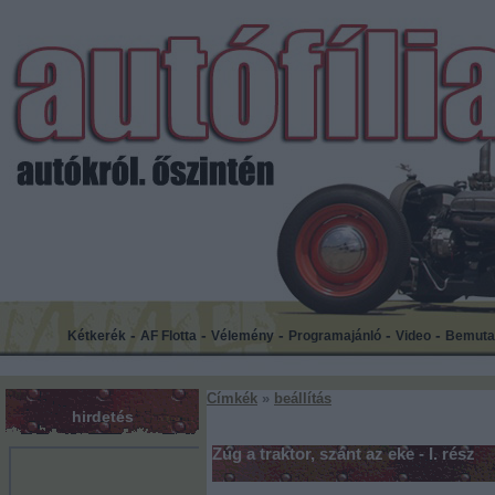
-
-
-
-
-
Kétkerék
AF Flotta
Vélemény
Programajánló
Video
Bemuta
Címkék
»
beállítás
hirdetés
Zúg a traktor, szánt az eke - I. rész