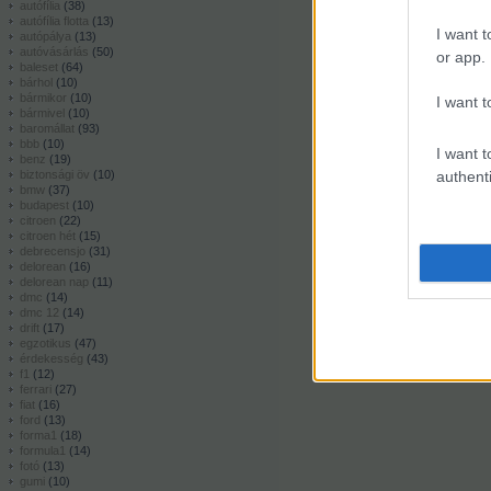
autófília
(
38
)
autófília flotta
(
13
)
I want t
autópálya
(
13
)
autóvásárlás
(
50
)
or app.
baleset
(
64
)
bárhol
(
10
)
bármikor
(
10
)
I want t
bármivel
(
10
)
baromállat
(
93
)
bbb
(
10
)
I want t
benz
(
19
)
biztonsági öv
(
10
)
authenti
bmw
(
37
)
budapest
(
10
)
citroen
(
22
)
citroen hét
(
15
)
debrecensjo
(
31
)
delorean
(
16
)
delorean nap
(
11
)
dmc
(
14
)
dmc 12
(
14
)
drift
(
17
)
egzotikus
(
47
)
érdekesség
(
43
)
f1
(
12
)
ferrari
(
27
)
fiat
(
16
)
ford
(
13
)
forma1
(
18
)
formula1
(
14
)
fotó
(
13
)
gumi
(
10
)