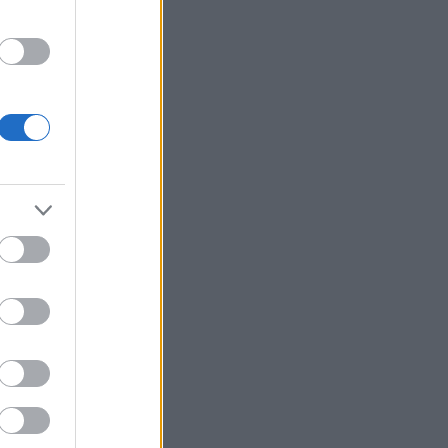
unk ?
o
p
fe