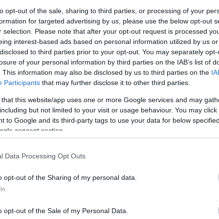
to opt-out of the sale, sharing to third parties, or processing of your per
formation for targeted advertising by us, please use the below opt-out s
beszóltak
r selection. Please note that after your opt-out request is processed y
Adani:
vonatoznak min
eing interest-based ads based on personal information utilized by us or
Napfény Expressz Sze
disclosed to third parties prior to your opt-out. You may separately opt-
bud...
(
2025.04.14. 15:
hagyd abba, Laci!
losure of your personal information by third parties on the IAB’s list of
Adani:
Raikkönen autój
. This information may also be disclosed by us to third parties on the
IA
a Mercedes motor, szólj
(
2025.04.14. 15:16
)
Ne
Participants
that may further disclose it to other third parties.
abba, Laci!
Magyar Festék:
Atya úr
 that this website/app uses one or more Google services and may gath
Van ilyen a világon?
hoszigetelor...
(
2024.02
including but not limited to your visit or usage behaviour. You may click 
22:42
)
MAZ 7907 - a
 to Google and its third-party tags to use your data for below specifi
közszolgálatiság jegyé
Hollómester:
@Luchad
ogle consent section.
Sokan nem akarták, na
voltak....
(
2022.01.18. 
Kétbetű-négyszám: r
1958 és 1990 között
l Data Processing Opt Outs
Hollómester:
@nohab:
pótkocsi parkolt a Kocs
utcában ...
(
2022.01.18
o opt-out of the Sharing of my personal data.
Kétbetű-négyszám: r
In
1958 és 1990 között
Utolsó 20
o opt-out of the Sale of my Personal Data.