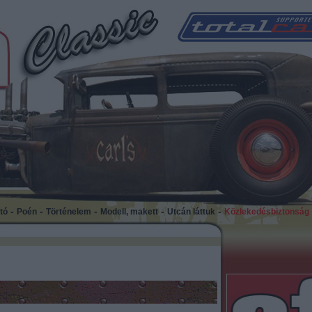
-
-
-
-
-
tó
Poén
Történelem
Modell, makett
Utcán láttuk
Közlekedésbiztonság