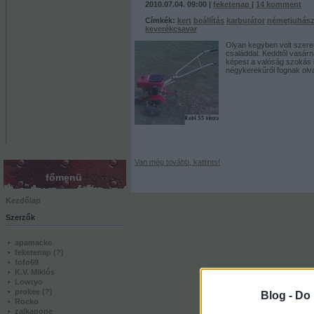
2010.07.04. 09:00 |
feketenap
|
14
komment
Címkék:
kert
beállítás
karburátor
németjuhás
keverékcsavar
Olyan kegyben volt szere
családdal. Keddtől vasár
képest a valóság szokás 
négykerekűről fognak ol
Van még tovább, kattints!
főmenü
Kezdőlap
Szerzők
apamacko
feketenap
(?)
fofo69
K.V. Miklós
Lowtyo
prokee
(?)
Blog -
Do 
Rocko
zalkapone