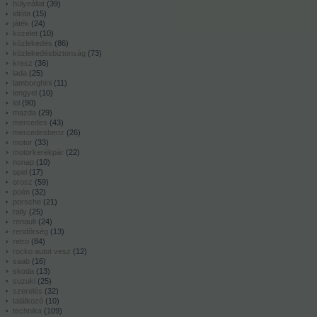
hülyeállat
(
39
)
idióta
(
15
)
játék
(
24
)
közélet
(
10
)
közlekedés
(
86
)
közlekedésbiztonság
(
73
)
kresz
(
36
)
lada
(
25
)
lamborghini
(
11
)
lengyel
(
10
)
lol
(
90
)
mazda
(
29
)
mercedes
(
43
)
mercedesbenz
(
26
)
motor
(
33
)
motorkerékpár
(
22
)
nonap
(
10
)
opel
(
17
)
orosz
(
59
)
poén
(
32
)
porsche
(
21
)
rally
(
25
)
renault
(
24
)
rendőrség
(
13
)
retro
(
84
)
rocko autot vesz
(
12
)
saab
(
16
)
skoda
(
13
)
suzuki
(
25
)
szerelés
(
32
)
találkozó
(
10
)
technika
(
109
)