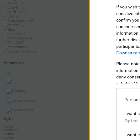
(barika)
(?)
If you wish 
(csiky944)
(-DR!FT3R-)
sensitive in
(miluman)
confirm you
(NemJulietteLewis)
(ommm)
(?)
continue se
(Sanyi)
information 
(scheerti)
(?)
(szőke kapitány)
further disc
(Tommi)
(?)
participants
(tomnemtom)
(Uranium Brothers)
Downstream 
Ezt olvassuk:
Please note
information 
deny consent
in below Go
Persona
I want t
Saját:
Opted 
barika
feketenap
ommm
I want t
prokee