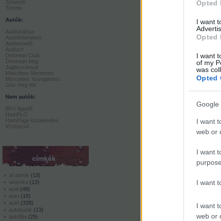
Scheerti
Opted 
Tommi
Autók:
I want 
Advertis
Autóskártya
Opted 
Autótörténelem
Autótemető
Autózz!
I want t
Delorean Club
Delorean blog
of my P
Jajjdecsúnya!
was col
Matchbox Memories
Opted 
Mercedes Youngtimers
Gáz meg fék
Nem autók:
Google 
BKV figyelő
HamPLÓ
HamPage közlekedés
I want t
Vízlépcső
web or d
I want t
címkék
purpose
af almok
(
13
)
I want 
amerika
(
13
)
audi
(
48
)
auto
(
18
)
autó
(
338
)
I want t
autobuzik
(
13
)
web or d
autofilia
(
29
)