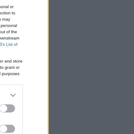
sonal or
ection to
ou may
t a
 personal
ged és
out of the
25
)
Ne
 downstream
a füstöl,
B’s List of
...
 hagyd
 isten.
er and store
.23.
to grant or
ed purposes
ben.
or:
gy viták
21:08
)
endszámok
 y -os
is
. 21:04
)
endszámok