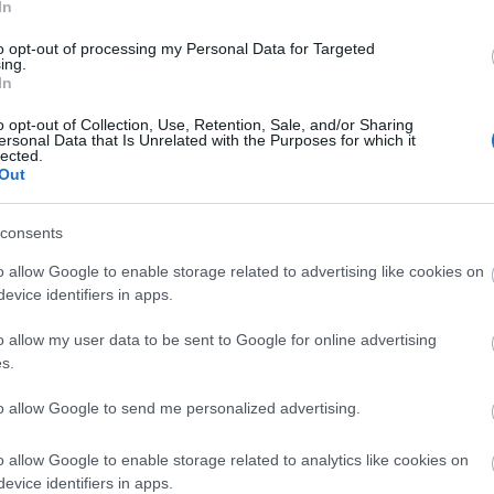
In
archívum
2011 december
(
1
)
to opt-out of processing my Personal Data for Targeted
2011 június
(
1
)
ing.
2011 május
(
2
)
In
2011 április
(
1
)
2011 február
(
3
)
2011 január
(
1
)
o opt-out of Collection, Use, Retention, Sale, and/or Sharing
2010 december
(
3
)
ersonal Data that Is Unrelated with the Purposes for which it
2010 november
(
4
)
lected.
2010 október
(
6
)
Out
2010 szeptember
(
14
)
2010 augusztus
(
3
)
2010 július
(
20
)
Tovább
...
consents
o allow Google to enable storage related to advertising like cookies on
egyéb
evice identifiers in apps.
o allow my user data to be sent to Google for online advertising
s.
kik vagy
to allow Google to send me personalized advertising.
Kik vagyunk: apamack
Kik vagyunk: barika
Kik vagyunk: DR!FT3R
Kik vagyunk: feketena
o allow Google to enable storage related to analytics like cookies on
Kik vagyunk: fofo
evice identifiers in apps.
Kik vagyunk: H. Fogke