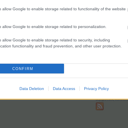
Kik vagyunk: K.V. Mikl
Kik vagyunk: Lowtyo
o allow Google to enable storage related to functionality of the website
Kik vagyunk: oMm
Kik vagyunk: prokee
Kik vagyunk: Rocko
Kik vagyunk: Sanyi
Kik vagyunk: scheerti
o allow Google to enable storage related to personalization.
Kik vagyunk: Tommi
Kik vagyunk: tomnemt
Kik vagyunk: zalkapon
o allow Google to enable storage related to security, including
cation functionality and fraud prevention, and other user protection.
autófilek
Képeink, videói
CONFIRM
feedek
RSS 2.0
Data Deletion
Data Access
Privacy Policy
bejegyzések
,
komment
Atom
bejegyzések
,
komment