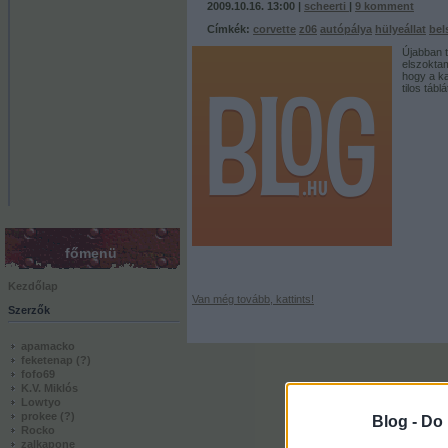
2009.10.16. 13:00 |
scheerti
|
9
komment
Címkék:
corvette
z06
autópálya
hülyeállat
bel
Újabban t
elszokta
hogy a ka
tilos tábl
főmenü
Kezdőlap
Van még tovább, kattints!
Szerzők
apamacko
feketenap
(?)
fofo69
K.V. Miklós
Lowtyo
prokee
(?)
Blog -
Do 
Rocko
zalkapone