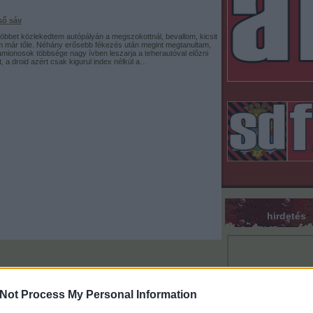
ső sáv
öbbet közlekedtem autópályán a megszokottnál, bevallom, kicsit
m már tőle. Néhány erősebb fékezés után megint megtanultam,
mionosok többsége nagy ívben leszarja a teherautóval előzni
át, a droid azért csak kigurul index nélkül a…
hirdetés
Not Process My Personal Information