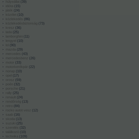
hülyeállat
(
39
)
idióta
(
15
)
játék
(
24
)
közélet
(
10
)
közlekedés
(
86
)
közlekedésbiztonság
(
73
)
kresz
(
36
)
lada
(
25
)
lamborghini
(
11
)
lengyel
(
10
)
lol
(
90
)
mazda
(
29
)
mercedes
(
43
)
mercedesbenz
(
26
)
motor
(
33
)
motorkerékpár
(
22
)
nonap
(
10
)
opel
(
17
)
orosz
(
59
)
poén
(
32
)
porsche
(
21
)
rally
(
25
)
renault
(
24
)
rendőrség
(
13
)
retro
(
84
)
rocko autot vesz
(
12
)
saab
(
16
)
skoda
(
13
)
suzuki
(
25
)
szerelés
(
32
)
találkozó
(
10
)
technika
(
109
)