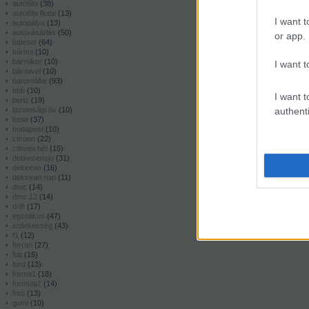
autófília
(
38
)
autófília flotta
(
13
)
I want t
autópálya
(
13
)
autóvásárlás
(
50
)
or app.
baleset
(
64
)
bárhol
(
10
)
bármikor
(
10
)
I want t
bármivel
(
10
)
baromállat
(
93
)
bbb
(
10
)
I want t
benz
(
19
)
biztonsági öv
(
10
)
authenti
bmw
(
37
)
budapest
(
10
)
citroen
(
22
)
citroen hét
(
15
)
debrecensjo
(
31
)
delorean
(
16
)
delorean nap
(
11
)
dmc
(
14
)
dmc 12
(
14
)
drift
(
17
)
egzotikus
(
47
)
érdekesség
(
43
)
f1
(
12
)
ferrari
(
27
)
fiat
(
16
)
ford
(
13
)
forma1
(
18
)
formula1
(
14
)
fotó
(
13
)
gumi
(
10
)