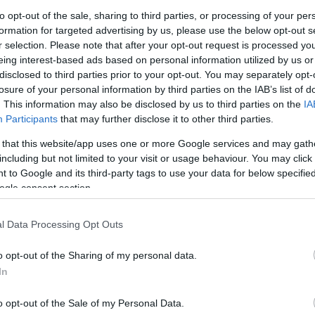
to opt-out of the sale, sharing to third parties, or processing of your per
formation for targeted advertising by us, please use the below opt-out s
r selection. Please note that after your opt-out request is processed y
eing interest-based ads based on personal information utilized by us or
disclosed to third parties prior to your opt-out. You may separately opt-
losure of your personal information by third parties on the IAB’s list of
. This information may also be disclosed by us to third parties on the
IA
Participants
that may further disclose it to other third parties.
keresés
 that this website/app uses one or more Google services and may gath
including but not limited to your visit or usage behaviour. You may click 
 to Google and its third-party tags to use your data for below specifi
ogle consent section.
beszóltak
l Data Processing Opt Outs
Adani:
vonatoznak min
Napfény Expressz Sze
bud...
(
2025.04.14. 15:
o opt-out of the Sharing of my personal data.
hagyd abba, Laci!
In
Adani:
Raikkönen autój
a Mercedes motor, szólj
(
2025.04.14. 15:16
)
Ne
abba, Laci!
o opt-out of the Sale of my Personal Data.
Magyar Festék:
Atya úr