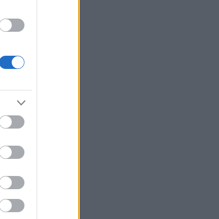
.23.
ben.
or:
gy viták
21:08
)
endszámok
 y -os
is
. 21:04
)
endszámok