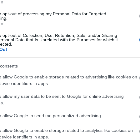
In
Van ilyen a világon?
hoszigetelor...
(
2024.02
22:42
)
MAZ 7907 - a
to opt-out of processing my Personal Data for Targeted
közszolgálatiság jegyé
ing.
Hollómester:
@Luchad
In
Sokan nem akarták, na
voltak....
(
2022.01.18. 
Kétbetű-négyszám: r
o opt-out of Collection, Use, Retention, Sale, and/or Sharing
1958 és 1990 között
ersonal Data that Is Unrelated with the Purposes for which it
Hollómester:
@nohab:
lected.
pótkocsi parkolt a Kocs
Out
utcában ...
(
2022.01.18
Kétbetű-négyszám: r
1958 és 1990 között
Utolsó 20
consents
o allow Google to enable storage related to advertising like cookies on
archívum
evice identifiers in apps.
2011 december
(
1
)
2011 június
(
1
)
o allow my user data to be sent to Google for online advertising
2011 május
(
2
)
s.
2011 április
(
1
)
2011 február
(
3
)
2011 január
(
1
)
to allow Google to send me personalized advertising.
2010 december
(
3
)
2010 november
(
4
)
2010 október
(
6
)
o allow Google to enable storage related to analytics like cookies on
2010 szeptember
(
14
)
2010 augusztus
(
3
)
evice identifiers in apps.
2010 július
(
20
)