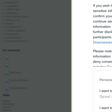
(barika)
(?)
If you wish 
(csiky944)
(-DR!FT3R-)
sensitive in
(miluman)
confirm you
(NemJulietteLewis)
(ommm)
(?)
continue se
(Sanyi)
information 
(scheerti)
(?)
(szőke kapitány)
further disc
(Tommi)
(?)
participants
(tomnemtom)
(Uranium Brothers)
Downstream 
Ezt olvassuk:
Please note
information 
deny consent
in below Go
Persona
I want t
Saját:
Opted 
barika
feketenap
ommm
I want t
prokee