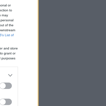
sonal or
ection to
ou may
 personal
out of the
 downstream
B’s List of
er and store
to grant or
ed purposes
t a
ged és
25
)
Ne
a füstöl,
...
 hagyd
 isten.