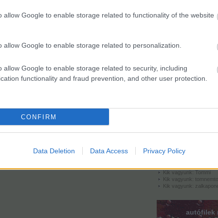
Tovább
...
o allow Google to enable storage related to functionality of the website
egyéb
o allow Google to enable storage related to personalization.
kik vagy
o allow Google to enable storage related to security, including
cation functionality and fraud prevention, and other user protection.
Kik vagyunk: apamack
Kik vagyunk: barika
Kik vagyunk: DR!FT3R
Kik vagyunk: feketena
Kik vagyunk: fofo
CONFIRM
Kik vagyunk: H. Fogke
Kik vagyunk: K.V. Mikl
Kik vagyunk: Lowtyo
Kik vagyunk: oMm
Kik vagyunk: prokee
Data Deletion
Data Access
Privacy Policy
Kik vagyunk: Rocko
Kik vagyunk: Sanyi
Kik vagyunk: scheerti
Kik vagyunk: Tommi
Kik vagyunk: tomnemt
Kik vagyunk: zalkapon
autófilek