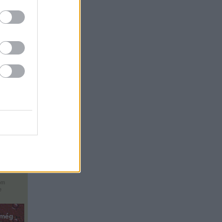
unk ?
o
p
fe
ós
om
e
 még