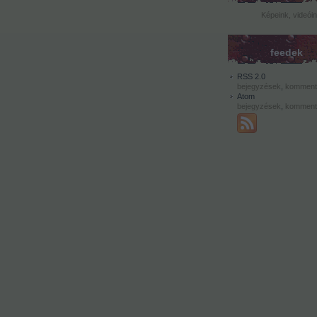
Képeink, videói
feedek
RSS 2.0
bejegyzések
,
komment
Atom
bejegyzések
,
komment