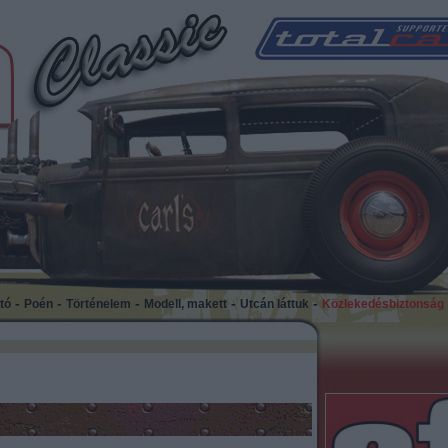
-
-
-
-
-
tó
Poén
Történelem
Modell, makett
Utcán láttuk
Közlekedésbiztonság