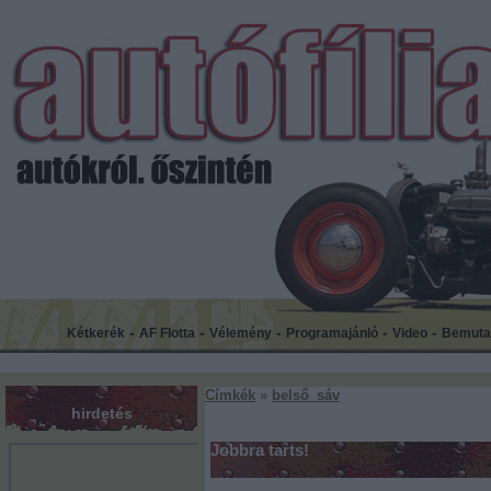
-
-
-
-
-
Kétkerék
AF Flotta
Vélemény
Programajánló
Video
Bemuta
Címkék
»
belső_sáv
hirdetés
Jobbra tarts!