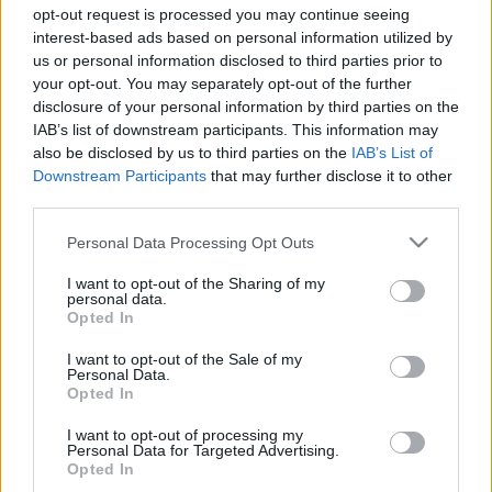
opt-out request is processed you may continue seeing
interest-based ads based on personal information utilized by
us or personal information disclosed to third parties prior to
your opt-out. You may separately opt-out of the further
Road trip
disclosure of your personal information by third parties on the
IAB’s list of downstream participants. This information may
Lowtyo
•
2008. október 28.
6
also be disclosed by us to third parties on the
IAB’s List of
Downstream Participants
that may further disclose it to other
Kedves mindenki, drága olvasók!Sanyival tervezett
third parties.
élő tudósításunk a találkozóra vezető útról sajnos
Please note that this website/app uses one or more Google
már az első megállónál kudarcba fulladt. Annak
Personal Data Processing Opt Outs
services and may gather and store information including but
anyagát még csak-csak sikerült eljuttatnunk
not limited to your visit or usage behaviour. You may click to
I want to opt-out of the Sharing of my
prokeenak, hogy kitegye a blogra, de aztán a
personal data.
grant or deny consent to Google and its third-party tags to
drótnélküli netünk dobott egy errort…
Opted In
use your data for below specified purposes in below Google
consent section.
I want to opt-out of the Sale of my
Leülés
Personal Data.
Opted In
ommm
•
2008. október 03.
13
I want to opt-out of processing my
Personal Data for Targeted Advertising.
Az ablakon túli pocsék időjárás ne szegje kedvüket,
Opted In