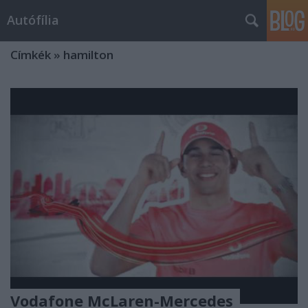
Autófília
Címkék
»
hamilton
Vodafone McLaren-Mercedes