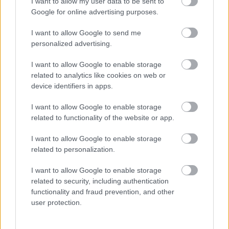
Hamiltonnal? Ha igen, most kiderülhet, mennyire
I want to allow my user data to be sent to
jogosan. Május 28-án 10 órakor nyílt meg
Google for online advertising purposes.
Magyarország első Vodafone McLaren Merceses
márkaboltja. A shop a Vodafone Mammut I-ben
I want to allow Google to send me
personalized advertising.
(második emelet) található üzletén belül található.…
I want to allow Google to enable storage
Eltört
related to analytics like cookies on web or
device identifiers in apps.
tomnemtom_ori
•
2009. szeptember 02.
16
I want to allow Google to enable storage
Pazar pár órát töltöttünk vasárnap a
related to functionality of the website or app.
Hungaroringen. Bár a mezőny nem volt teljes -értem
ezalatt, hogy csak a FIA GT1 és GT2 kategóriák
I want to allow Google to enable storage
versenyzői voltak jelen, nem úgy, mint tavaly Brno-
related to personalization.
ban, ahol az összes FIA divízió-, az élmény ismét
I want to allow Google to enable storage
szervbemarkoló volt: a V8-ak…
related to security, including authentication
functionality and fraud prevention, and other
Ellopták !!!
user protection.
tomnemtom_ori
•
2008. november 05.
13