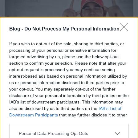
Blog -
Do Not Process My Personal Information
If you wish to opt-out of the sale, sharing to third parties, or
processing of your personal or sensitive information for
targeted advertising by us, please use the below opt-out
section to confirm your selection. Please note that after your
opt-out request is processed you may continue seeing
Hét kérdés Hamiltonról egy pólóért?
interest-based ads based on personal information utilized by
us or personal information disclosed to third parties prior to
prokee
•
2010. június 28.
0
your opt-out. You may separately opt-out of the further
disclosure of your personal information by third parties on the
Írtunk már az első magyarországi Vodafone-
IAB’s list of downstream participants. This information may
McLaren-Mercedes bolt megnyitása apropóján
also be disclosed by us to third parties on the
IAB’s List of
indított Lewis Hamilton és Jenson Button
Downstream Participants
that may further disclose it to other
hasonmásversenyről. INDAFOTO.slideshow.run({
third parties.
"feedUrl":"http://feed.indafoto.hu/karma/vodafone_m
Please note that this website/app uses one or more Google
"width":"470", "height":"215",…
Personal Data Processing Opt Outs