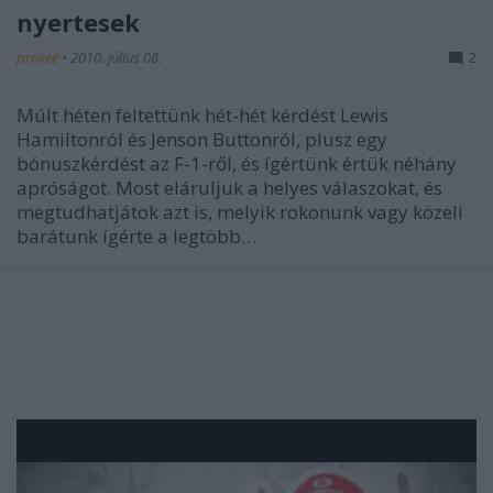
nyertesek
prokee
•
2010. július 08.
2
Múlt héten feltettünk hét-hét kérdést Lewis
Hamiltonról és Jenson Buttonról, plusz egy
bónuszkérdést az F-1-ről, és ígértünk értük néhány
apróságot. Most eláruljuk a helyes válaszokat, és
megtudhatjátok azt is, melyik rokonunk vagy közeli
barátunk ígérte a legtöbb…