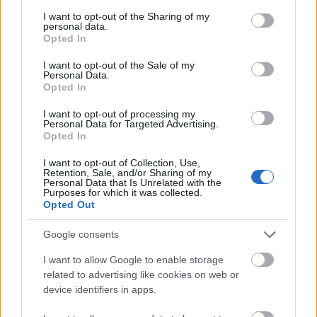
services and may gather and store information including but
not limited to your visit or usage behaviour. You may click to
I want to opt-out of the Sharing of my
personal data.
grant or deny consent to Google and its third-party tags to
Opted In
use your data for below specified purposes in below Google
consent section.
I want to opt-out of the Sale of my
Personal Data.
Opted In
I want to opt-out of processing my
Personal Data for Targeted Advertising.
Opted In
I want to opt-out of Collection, Use,
Retention, Sale, and/or Sharing of my
Personal Data that Is Unrelated with the
Purposes for which it was collected.
Opted Out
Google consents
Kértek már tőled autogrammot?
I want to allow Google to enable storage
prokee
•
2010. május 31.
6
related to advertising like cookies on web or
device identifiers in apps.
Volt már, hogy összetévesztettek Buttonnal, esetleg