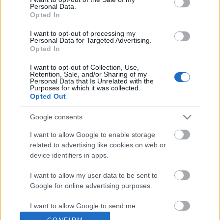
Personal Data.
Tommi
•
2008. november 04.
19
Opted In
I want to opt-out of processing my
Történt nemrégiben egy érdekes eset. Egy szarvas
Personal Data for Targeted Advertising.
kötött ki egy autó utasterében a 88-as főúton. Mivel
Opted In
nem akarom a lánglovagok.hu teljes hírét
idemásolni, ezért itt olvassák el, ha még nem
I want to opt-out of Collection, Use,
Retention, Sale, and/or Sharing of my
tették. Mindezt azért írom, mert személyes
Personal Data that Is Unrelated with the
tapasztalatom is van állatelütés…
Purposes for which it was collected.
Opted Out
A nagyravágyó
Google consents
Rocko-
•
2008. október 20.
7
I want to allow Google to enable storage
related to advertising like cookies on web or
device identifiers in apps.
Az emberek szeretnek tovább nyújtózkodni, mint
ahogy a takaró ér. Pedig nem szabad. Vágyni lehet
I want to allow my user data to be sent to
jobbat, de ne higyjük, hogy ha csak szeretnénk,
Google for online advertising purposes.
akkor már a mienk lesz. Szóval a négy karika nem
hatalmaz fel, és nem is ad szupererőt a
I want to allow Google to send me
négykerekűnknek. Tessék ám vigyázni. A képet…
personalized advertising.