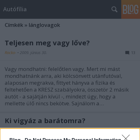
Autófília
Címkék
»
lánglovagok
Teljesen meg vagy lőve?
Rocko-
•
2009. június 30.
13
Vagy mondhatni: felelőtlen vagy. Mert mi mást
mondhatnánk arra, aki kölcsönvett utánfutóval,
alaposan megrakva, fittyet hányva a fizika és
feltehetően a KRESZ szabályokra, összetör 2 másik
autót - a sajátján kívül -, mindezt úgy, hogy a
mellette ülő nincs bekötve. Sajnálom a…
Ki vigyáz a barátomra?
Következő Vásárló Miklós
•
2009. június 09.
8