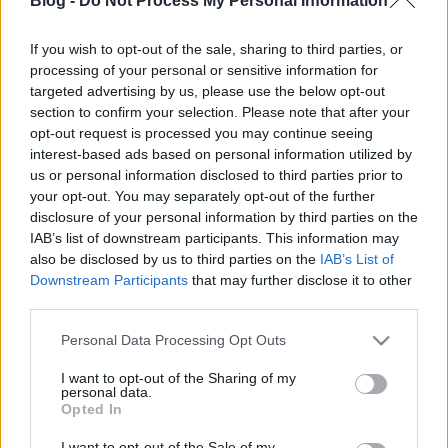
Blog -
Do Not Process My Personal Information
Egy távoli rokonom elutazott, jó messzire. Közben
érintette kicsiny hazámat, készült is róla kép. Íme a
If you wish to opt-out of the sale, sharing to third parties, or
plüsskutya, mely mint mondtam: távoli rokonom.
processing of your personal or sensitive information for
Viszont sajnos rossz helyet választott az utazáshoz,
targeted advertising by us, please use the below opt-out
nem kötötte be az övét, hanem egy csomagtartóban
section to confirm your selection. Please note that after your
utazott. Az utazás…
opt-out request is processed you may continue seeing
interest-based ads based on personal information utilized by
us or personal information disclosed to third parties prior to
Havazik, tetszik látni?
your opt-out. You may separately opt-out of the further
disclosure of your personal information by third parties on the
Rocko-
•
2009. február 17.
39
IAB’s list of downstream participants. This information may
also be disclosed by us to third parties on the
IAB’s List of
Mert úgy érzem néha, hogy az emberek, mi, falnak
Downstream Participants
that may further disclose it to other
beszélünk, és a közlekedők nem fogják fel, hogy
third parties.
hideg van, tél van, csúszik az út, ésszel közlekedjünk.
Csak párat az elmúlt napokból: Pénteken hazafelé is
Please note that this website/app uses one or more Google
Personal Data Processing Opt Outs
volt móka. A havazás megérkezett, és nem sokon
services and may gather and store information including but
múlott, hogy ne…
not limited to your visit or usage behaviour. You may click to
I want to opt-out of the Sharing of my
personal data.
grant or deny consent to Google and its third-party tags to
Opted In
use your data for below specified purposes in below Google
Vadveszély az utak mentén
consent section.
I want to opt-out of the Sale of my