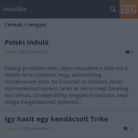
Autófília
Címkék
»
lengyel
Polski induló
prokee
•
2010. január 14.
9
Sokáig gondolkoztam, vajon akarjátok-e látni ezt a
videót. Arra jutottam, hogy valószínűleg
mindenkinek jobb, ha kimarad az életéből, tehát
nyomatékosan kérem, senki se nézze meg! Zeneileg
borzalmas, szövege (főleg lengyelül) irtóztató, képi
világa megdöbbentő. Jellemző…
Így hasít egy kendácsolt Trike
scheerti
•
2009. november 27.
11