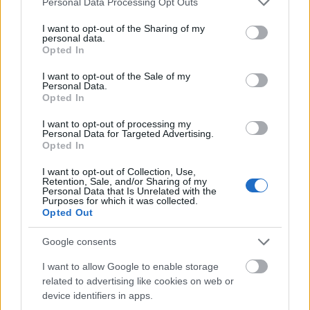
Personal Data Processing Opt Outs
Polonez hét - Vadhajtások
services and may gather and store information including but
not limited to your visit or usage behaviour. You may click to
I want to opt-out of the Sharing of my
prokee
•
2009. január 21.
9
personal data.
grant or deny consent to Google and its third-party tags to
Opted In
use your data for below specified purposes in below Google
Jellemző a volt KGST-országokra, hogy az autóépítés
consent section.
I want to opt-out of the Sale of my
két iskolája virágzik. Egyik ágon a nyugatról
Personal Data.
Opted In
beszökött "carstyling"-vonal, ahol a cél elvileg az
ízléses autótuning volna, de ez persze nem mindig
I want to opt-out of processing my
sikerül. A másik ágon a szükségmegoldások, az
Personal Data for Targeted Advertising.
autó- és…
Opted In
I want to opt-out of Collection, Use,
Retention, Sale, and/or Sharing of my
Personal Data that Is Unrelated with the
Purposes for which it was collected.
Opted Out
Google consents
I want to allow Google to enable storage
related to advertising like cookies on web or
device identifiers in apps.