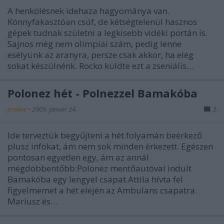
A henkölésnek idehaza hagyománya van.
Könnyfakasztóan csúf, de kétségtelenül hasznos
gépek tudnak születni a legkisebb vidéki portán is.
Sajnos még nem olimpiai szám, pedig lenne
esélyünk az aranyra, persze csak akkor, ha elég
sokat készülnénk. Rocko küldte ezt a zseniális…
Polonez hét - Polnezzel Bamakóba
prokee
•
2009. január 24.
2
Ide terveztük begyűjteni a hét folyamán beérkező
plusz infókat, ám nem sok minden érkezett. Egészen
pontosan egyetlen egy, ám az annál
megdöbbentőbb:Polonez mentőautóval indult
Bamakóba egy lengyel csapat.Attila hívta fel
figyelmemet a hét elején az Ambulans csapatra.
Mariusz és…