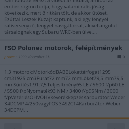
Kari töltötte fel ezt a videót az Indára, amiből az
ember rögtön tudja, hogy valami ralis jóság
következik, mert ő ritkán tölt, de akkor ütőset.
Ezúttal Leszek Kuzajt kaptunk, aki egy lengyel
raliversenyző, lengyel navigátorral, akivel angolul
társalognak egy Subaru WRC-ben ülve.…
FSO Polonez motorok, felépítmények
prokee
•
1999. december 31.
0
1.3 motorok:MotorkódBABBLökettérfogat1295
cm31925 cm3Furat72 mm72 mmLöket79,5 mm79,5
mmSűrítés1:91:7,5Teljesítmény65 LE / 5600 f/p60 LE
/ 5500 f/pNyomaték93 NM / 3400 f/p95Nm / 3000
f/pVezérlésOHVOHVKeverékképzésKarburátor:Weber
34DCMP 4/250vagyFOS 34S2C14Karburátor:Weber
34DCPM…