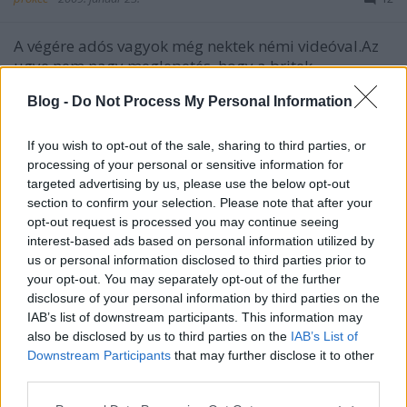
A végére adós vagyok még nektek némi videóval.Az
ugye nem nagy meglepetés, hogy a britek
legkedveltebb, egyben legmagasabb lóval bíró
Blog -
Do Not Process My Personal Information
autós műsora, a Top Gear is kipróbálta a lengyelek
üdvöskéjét?Talán mondanom sem kell, a szpot
végén a halál vár az autóra.Sok jó persze nem…
If you wish to opt-out of the sale, sharing to third parties, or
processing of your personal or sensitive information for
targeted advertising by us, please use the below opt-out
Polonez hét - Stratopolonez
section to confirm your selection. Please note that after your
opt-out request is processed you may continue seeing
prokee
•
2009. január 22.
18
interest-based ads based on personal information utilized by
us or personal information disclosed to third parties prior to
Az egész FSO Polonez hét ötlete onnan jött, hogy a
your opt-out. You may separately opt-out of the further
Kár volt blogon megláttam ezt a szimpatikus
disclosure of your personal information by third parties on the
borzalmat."A kedvencem a hátsó sárvédő
IAB’s list of downstream participants. This information may
domborítás szigetelő szalag mintája :) Ezzel a
also be disclosed by us to third parties on the
IAB’s List of
motorral azért büntethetett annak idején, ha több
Downstream Participants
that may further disclose it to other
készült belőle mint prototípus."Nos,…
third parties.
Please note that this website/app uses one or more Google