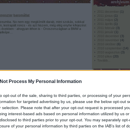
archívum
2011 december
(
1
)
engszter
baromállat
2011 június
(
1
)
2011 május
(
2
)
zeumba. No nem egy megkímélt darab, mint szokás, sokkal
2011 április
(
1
)
n, lestrapált roncs - és azt hiszem, még elég enyhe kifejezést
2011 február
(
3
)
s években - ahogyan itthon is - Oroszországban a BMW a
2011 január
(
1
)
 jelképe…
2010 december
(
3
)
2010 november
(
4
)
2010 október
(
6
)
2010 szeptember
(
14
)
2010 augusztus
(
3
)
2010 július
(
20
)
Tovább
...
egyéb
Not Process My Personal Information
to opt-out of the sale, sharing to third parties, or processing of your per
kik vagy
formation for targeted advertising by us, please use the below opt-out s
r selection. Please note that after your opt-out request is processed y
bant
technika
poén
érdekesség
abszurd
hülyeállat
Kik vagyunk: apamack
Kik vagyunk: barika
eing interest-based ads based on personal information utilized by us or
Kik vagyunk: DR!FT3R
a cserépkályhában ropog a tűz. A család épp nézi a
disclosed to third parties prior to your opt-out. You may separately opt-
Kik vagyunk: feketena
Végre nyugodtan bóklászhatok egy kicsit a hirdetések között.
Kik vagyunk: fofo
s, a képzelet csaponghat bátran. Körbenézek pár, felénk ritkább
losure of your personal information by third parties on the IAB’s list of
Kik vagyunk: H. Fogke