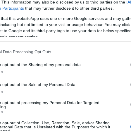
. This information may also be disclosed by us to third parties on the
IA
Kik vagyunk: K.V. Mikl
Kik vagyunk: Lowtyo
Participants
that may further disclose it to other third parties.
Kik vagyunk: oMm
Kik vagyunk: prokee
 that this website/app uses one or more Google services and may gath
Kik vagyunk: Rocko
Kik vagyunk: Sanyi
including but not limited to your visit or usage behaviour. You may click 
Kik vagyunk: scheerti
 to Google and its third-party tags to use your data for below specifi
Kik vagyunk: Tommi
Kik vagyunk: tomnemt
ogle consent section.
Kik vagyunk: zalkapon
l Data Processing Opt Outs
autófilek
o opt-out of the Sharing of my personal data.
Képeink, videói
In
m
baromállat
camry
lopásgátlás
feedek
j igazán félti az autóját. Vaszilij barátunk persze biztosra ment.
 autók megdurrantásánál sokkal nagyobb biznisz a használt
o opt-out of the Sale of my Personal Data.
, különösen egy japán autó esetében. Így aztán rengeteg,
RSS 2.0
In
bejegyzések
,
komment
Atom
bejegyzések
,
komment
to opt-out of processing my Personal Data for Targeted
ing.
In
o opt-out of Collection, Use, Retention, Sale, and/or Sharing
ersonal Data that Is Unrelated with the Purposes for which it
lected.