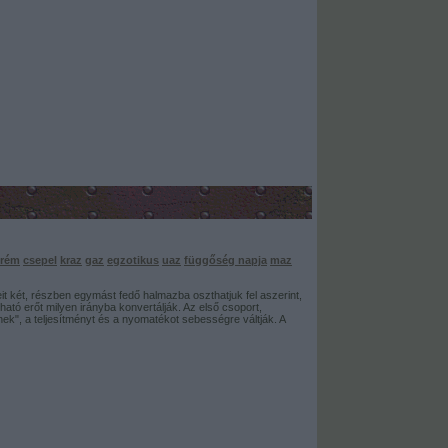
trém
csepel
kraz
gaz
egzotikus
uaz
függőség napja
maz
t két, részben egymást fedő halmazba oszthatjuk fel aszerint,
ható erőt milyen irányba konvertálják. Az első csoport,
k", a teljesítményt és a nyomatékot sebességre váltják. A