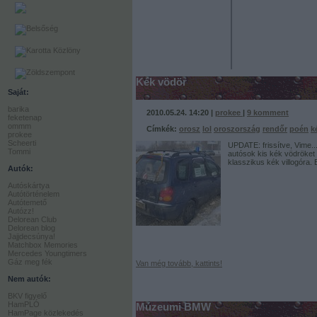
Kék vödör
Saját:
barika
2010.05.24. 14:20 |
prokee
|
9
komment
feketenap
ommm
Címkék:
orosz
lol
oroszország
rendőr
poén
k
prokee
Scheerti
UPDATE: frissítve, Vime..
Tommi
autósok kis kék vödröket 
klasszikus kék villogóra.
Autók:
Autóskártya
Autótörténelem
Autótemető
Autózz!
Delorean Club
Delorean blog
Jajjdecsúnya!
Matchbox Memories
Mercedes Youngtimers
Gáz meg fék
Van még tovább, kattints!
Nem autók:
BKV figyelő
HamPLÓ
Múzeumi BMW
HamPage közlekedés