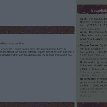
beszóltak
Adani:
vonatoznak min
Napfény Expressz Sze
bud...
(
2025.04.14. 15:
hagyd abba, Laci!
Adani:
Raikkönen autój
a Mercedes motor, szólj
(
2025.04.14. 15:16
)
Ne
abba, Laci!
éklámpa
baromállat
Magyar Festék:
Atya úr
Van ilyen a világon?
. videoval ! Régóta hódító divat Oroszországban, hogy az
ragasztanak az autójuk tetejére, amely messziről igen hasonlít a
hoszigetelor...
(
2024.02
 Eredetileg éppen a megkülönböztető jelzéseiket jogosulatlanul,…
22:42
)
MAZ 7907 - a
közszolgálatiság jegyé
Hollómester:
@Luchad
Sokan nem akarták, na
voltak....
(
2022.01.18. 
Kétbetű-négyszám: r
1958 és 1990 között
Hollómester:
@nohab:
pótkocsi parkolt a Kocs
utcában ...
(
2022.01.18
Kétbetű-négyszám: r
1958 és 1990 között
Utolsó 20