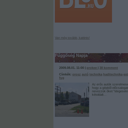
Van még tovább, kattints!
Függőség Napja
2009.08.01. 11:00 |
prokee
|
38
komment
Címkék:
orosz
autó
technika
haditechnika
ex
fug
Az erős autók szerelmesei
hogy a gépből előcsalogat
nevezzük őket "idegesekne
kétoldalt…