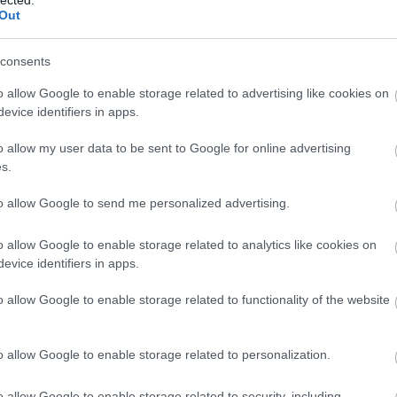
Out
consents
nt
o allow Google to enable storage related to advertising like cookies on
s
oka
jurij
utcán láttuk
evice identifiers in apps.
én találkoztam a jelenséggel, mikor munkám rákényszerített,
fővárosunk belső részén, egész pontosan a Nagykörúton. Mit ad
o allow my user data to be sent to Google for online advertising
a 4-6-os helyett pótlóbuszok járni a Blahától, de ez, úgy
s.
to allow Google to send me personalized advertising.
o allow Google to enable storage related to analytics like cookies on
evice identifiers in apps.
o allow Google to enable storage related to functionality of the website
o allow Google to enable storage related to personalization.
o allow Google to enable storage related to security, including