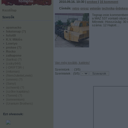
főmenü
2010.09.16. 10:30 |
prokee
|
16
komment
Címkék:
retro
orosz
veterán
technika
érdekes
Kezdőlap
Tegnap este kommentben f
Szerzők
a MAZ 537 vontató olyan 
Méretek: Hosszúság: 30 
száma: 12 Hajtott…
apamacko
feketenap
(?)
fofo69
K.V. Miklós
Lowtyo
prokee
(?)
Rocko
zalkapone
(barika)
(?)
Van még tovább, kattints!
(csiky944)
(-DR!FT3R-)
Szerintünk : :
(
3
/5)
(miluman)
Szerintetek :
(
5
/5)
(NemJulietteLewis)
(ommm)
(?)
(Sanyi)
(scheerti)
(?)
(szőke kapitány)
(Tommi)
(?)
(tomnemtom)
(Uranium Brothers)
Ezt olvassuk: