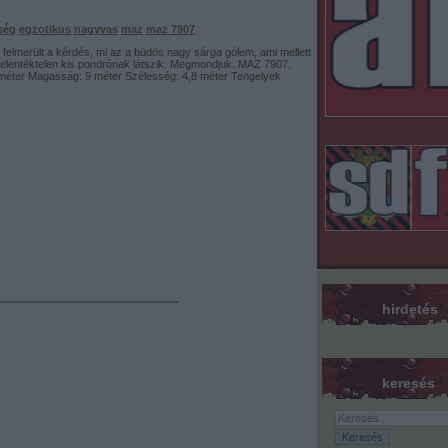
ség
egzotikus
nagyvas
maz
maz 7907
elmerült a kérdés, mi az a büdös nagy sárga gólem, ami mellett
jelentéktelen kis pondrónak látszik. Megmondjuk. MAZ 7907.
méter Magasság: 9 méter Szélesség: 4,8 méter Tengelyek
hirdetés
keresés