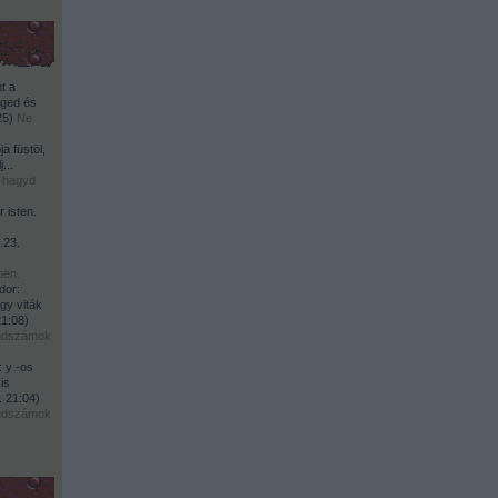
t a
ged és
25
)
Ne
a füstöl,
...
 hagyd
 isten.
.23.
ben.
or:
gy viták
21:08
)
endszámok
 y -os
is
. 21:04
)
endszámok