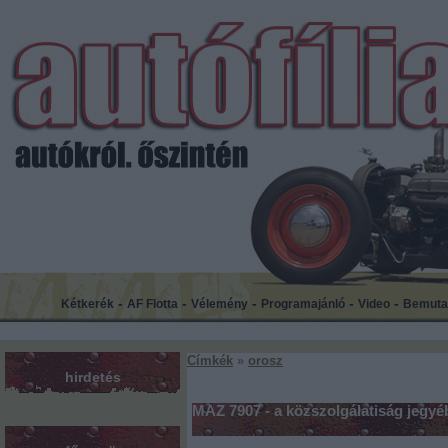
-
-
-
-
-
Kétkerék
AF Flotta
Vélemény
Programajánló
Video
Bemuta
Címkék
»
orosz
hirdetés
MAZ 7907 - a közszolgálatiság jegyé