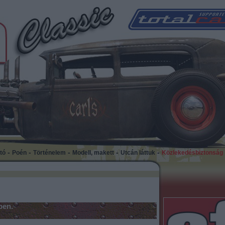
-
-
-
-
-
tó
Poén
Történelem
Modell, makett
Utcán láttuk
Közlekedésbiztonság
ben.