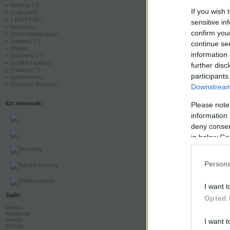
(barika)
(?)
If you wish 
(csiky944)
(-DR!FT3R-)
sensitive in
(miluman)
confirm you
(NemJulietteLewis)
(ommm)
(?)
continue se
(Sanyi)
information 
(scheerti)
(?)
(szőke kapitány)
further disc
(Tommi)
(?)
participants
(tomnemtom)
(Uranium Brothers)
Downstream 
Ezt olvassuk:
Please note
information 
deny consent
in below Go
Persona
I want t
Saját:
Opted 
barika
feketenap
ommm
I want t
prokee