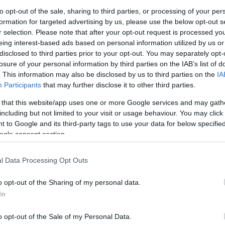
to opt-out of the sale, sharing to third parties, or processing of your per
formation for targeted advertising by us, please use the below opt-out s
beszóltak
r selection. Please note that after your opt-out request is processed y
Adani:
vonatoznak min
eing interest-based ads based on personal information utilized by us or
Napfény Expressz Sze
disclosed to third parties prior to your opt-out. You may separately opt-
bud...
(
2025.04.14. 15:
hagyd abba, Laci!
losure of your personal information by third parties on the IAB’s list of
Adani:
Raikkönen autój
. This information may also be disclosed by us to third parties on the
IA
a Mercedes motor, szólj
(
2025.04.14. 15:16
)
Ne
Participants
that may further disclose it to other third parties.
abba, Laci!
Magyar Festék:
Atya úr
 that this website/app uses one or more Google services and may gath
Van ilyen a világon?
hoszigetelor...
(
2024.02
including but not limited to your visit or usage behaviour. You may click 
22:42
)
MAZ 7907 - a
 to Google and its third-party tags to use your data for below specifi
közszolgálatiság jegyé
Hollómester:
@Luchad
ogle consent section.
Sokan nem akarták, na
voltak....
(
2022.01.18. 
Kétbetű-négyszám: r
1958 és 1990 között
l Data Processing Opt Outs
Hollómester:
@nohab:
pótkocsi parkolt a Kocs
utcában ...
(
2022.01.18
o opt-out of the Sharing of my personal data.
Kétbetű-négyszám: r
In
1958 és 1990 között
Utolsó 20
o opt-out of the Sale of my Personal Data.