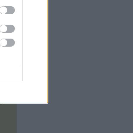
ós
om
e
 még
nk
ek
ek