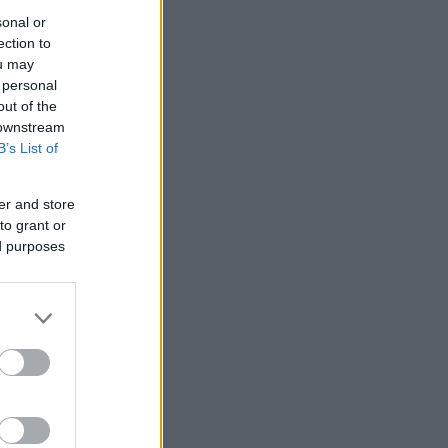
sonal or
ection to
ou may
t a
 personal
ged és
out of the
25
)
Ne
 downstream
a füstöl,
B’s List of
...
 hagyd
 isten.
er and store
.23.
to grant or
ed purposes
ben.
or:
gy viták
21:08
)
endszámok
 y -os
is
. 21:04
)
endszámok