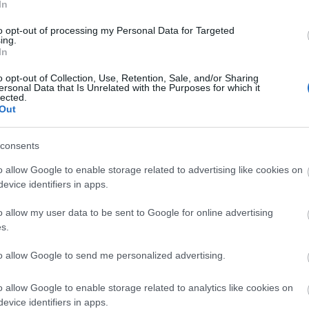
In
archívum
2011 december
(
1
)
to opt-out of processing my Personal Data for Targeted
2011 június
(
1
)
ing.
2011 május
(
2
)
In
2011 április
(
1
)
2011 február
(
3
)
2011 január
(
1
)
o opt-out of Collection, Use, Retention, Sale, and/or Sharing
2010 december
(
3
)
ersonal Data that Is Unrelated with the Purposes for which it
2010 november
(
4
)
lected.
2010 október
(
6
)
Out
2010 szeptember
(
14
)
2010 augusztus
(
3
)
2010 július
(
20
)
Tovább
...
consents
o allow Google to enable storage related to advertising like cookies on
egyéb
evice identifiers in apps.
o allow my user data to be sent to Google for online advertising
s.
kik vagy
to allow Google to send me personalized advertising.
Kik vagyunk: apamack
Kik vagyunk: barika
Kik vagyunk: DR!FT3R
Kik vagyunk: feketena
o allow Google to enable storage related to analytics like cookies on
Kik vagyunk: fofo
evice identifiers in apps.
Kik vagyunk: H. Fogke