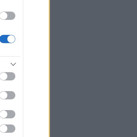
unk ?
o
p
fe