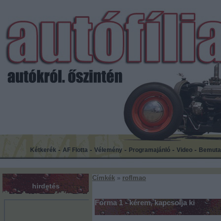
-
-
-
-
-
Kétkerék
AF Flotta
Vélemény
Programajánló
Video
Bemuta
Címkék
»
roflmao
hirdetés
Forma 1 - kérem, kapcsolja ki