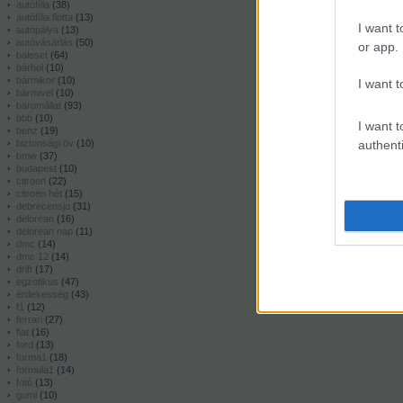
autófília
(
38
)
autófília flotta
(
13
)
I want t
autópálya
(
13
)
autóvásárlás
(
50
)
or app.
baleset
(
64
)
bárhol
(
10
)
bármikor
(
10
)
I want t
bármivel
(
10
)
baromállat
(
93
)
bbb
(
10
)
I want t
benz
(
19
)
biztonsági öv
(
10
)
authenti
bmw
(
37
)
budapest
(
10
)
citroen
(
22
)
citroen hét
(
15
)
debrecensjo
(
31
)
delorean
(
16
)
delorean nap
(
11
)
dmc
(
14
)
dmc 12
(
14
)
drift
(
17
)
egzotikus
(
47
)
érdekesség
(
43
)
f1
(
12
)
ferrari
(
27
)
fiat
(
16
)
ford
(
13
)
forma1
(
18
)
formula1
(
14
)
fotó
(
13
)
gumi
(
10
)