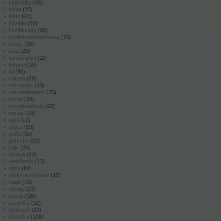
hülyeállat
(
39
)
idióta
(
15
)
játék
(
24
)
közélet
(
10
)
közlekedés
(
86
)
közlekedésbiztonság
(
73
)
kresz
(
36
)
lada
(
25
)
lamborghini
(
11
)
lengyel
(
10
)
lol
(
90
)
mazda
(
29
)
mercedes
(
43
)
mercedesbenz
(
26
)
motor
(
33
)
motorkerékpár
(
22
)
nonap
(
10
)
opel
(
17
)
orosz
(
59
)
poén
(
32
)
porsche
(
21
)
rally
(
25
)
renault
(
24
)
rendőrség
(
13
)
retro
(
84
)
rocko autot vesz
(
12
)
saab
(
16
)
skoda
(
13
)
suzuki
(
25
)
szerelés
(
32
)
találkozó
(
10
)
technika
(
109
)