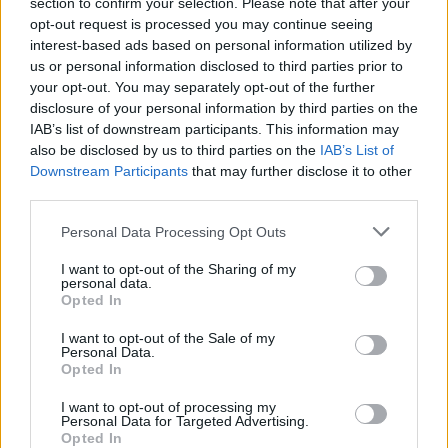
section to confirm your selection. Please note that after your
opt-out request is processed you may continue seeing
interest-based ads based on personal information utilized by
us or personal information disclosed to third parties prior to
your opt-out. You may separately opt-out of the further
disclosure of your personal information by third parties on the
IAB’s list of downstream participants. This information may
also be disclosed by us to third parties on the
IAB’s List of
Downstream Participants
that may further disclose it to other
third parties.
Please note that this website/app uses one or more Google
Personal Data Processing Opt Outs
services and may gather and store information including but
not limited to your visit or usage behaviour. You may click to
I want to opt-out of the Sharing of my
personal data.
grant or deny consent to Google and its third-party tags to
Opted In
use your data for below specified purposes in below Google
consent section.
I want to opt-out of the Sale of my
Hétfő van, zárva vagyunk.
Personal Data.
Opted In
Rocko-
•
2008. október 27.
9
I want to opt-out of processing my
Personal Data for Targeted Advertising.
Opted In
Nagygenerál van folyamatban, kis türelmet kérünk.