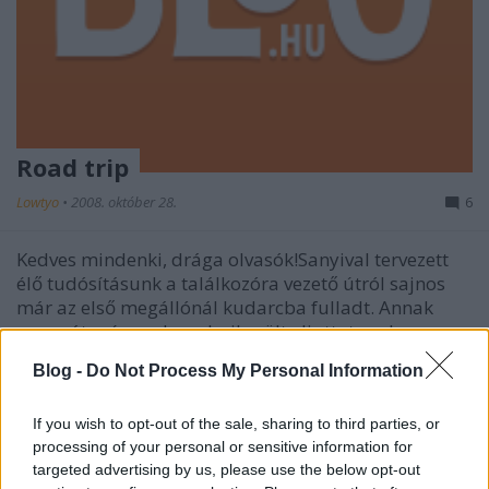
Road trip
Lowtyo
•
2008. október 28.
6
Kedves mindenki, drága olvasók!Sanyival tervezett
élő tudósításunk a találkozóra vezető útról sajnos
már az első megállónál kudarcba fulladt. Annak
anyagát még csak-csak sikerült eljuttatnunk
prokeenak, hogy kitegye a blogra, de aztán a
Blog -
Do Not Process My Personal Information
drótnélküli netünk dobott egy errort…
If you wish to opt-out of the sale, sharing to third parties, or
processing of your personal or sensitive information for
targeted advertising by us, please use the below opt-out