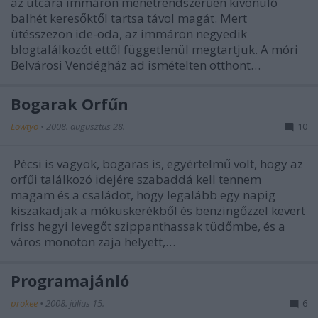
az utcára immáron menetrendszerűen kivonuló
balhét keresőktől tartsa távol magát. Mert
ütésszezon ide-oda, az immáron negyedik
blogtalálkozót ettől függetlenül megtartjuk. A móri
Belvárosi Vendégház ad ismételten otthont…
Bogarak Orfűn
Lowtyo
•
2008. augusztus 28.
10
Pécsi is vagyok, bogaras is, egyértelmű volt, hogy az
orfűi találkozó idejére szabaddá kell tennem
magam és a családot, hogy legalább egy napig
kiszakadjak a mókuskerékből és benzingőzzel kevert
friss hegyi levegőt szippanthassak tüdőmbe, és a
város monoton zaja helyett,…
Programajánló
prokee
•
2008. július 15.
6