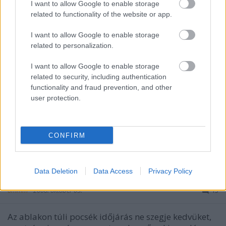
I want to allow Google to enable storage
related to functionality of the website or app.
"Egy autóbuzi nem azért utálja a dízelt, mert drága
vagy hangos vagyakármi. Azért, mert szar. Azért.
I want to allow Google to enable storage
:)"Zita barátunk (akinek tekintélyes autóflottája van)
related to personalization.
szavait idézem, ki egy mondatba befoglalta az igaz
autóbuzik (filek) véleményét a témáról. Ő is ott lesz
I want to allow Google to enable storage
velünk.…
related to security, including authentication
functionality and fraud prevention, and other
user protection.
CONFIRM
Leülés
Data Deletion
Data Access
Privacy Policy
ommm
•
2008. október 03.
13
Az ablakon túli pocsék időjárás ne szegje kedvüket,