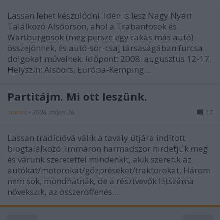
Lassan lehet készülődni. Idén is lesz Nagy Nyári
Találkozó Alsóörsön, ahol a Trabantosok és
Wartburgosok (meg persze egy rakás más autó)
összejönnek, és autó-sör-csaj társaságában furcsa
dolgokat művelnek. Időpont: 2008. augusztus 12-17.
Helyszín: Alsóörs, Európa-Kemping…
Partitájm. Mi ott leszünk.
ommm
•
2008. május 28.
17
Lassan tradícióvá válik a tavaly útjára indított
blogtalálkozó. Immáron harmadszor hirdetjük meg
és várunk szeretettel mindenkit, akik szeretik az
autókat/motorokat/gőzpréseket/traktorokat. Három
nem sok, mondhatnák, de a résztvevők létszáma
növekszik, az összeröffenés…