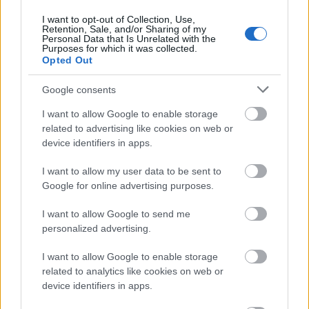
És ígérjük, a nyáriakkal ellentétben nem
I want to opt-out of Collection, Use,
mismásoljuk el ezt a beszámolót, pusztán mi is
Retention, Sale, and/or Sharing of my
Personal Data that Is Unrelated with the
emberek vagyunk, próbáljuk összeszedni a
Purposes for which it was collected.
gondolatainkat. Egyetlen kérésünk van felétek,
Opted Out
kedves olvasók: aki készített fényképet az…
Google consents
Utolsó figyelmeztetés
I want to allow Google to enable storage
related to advertising like cookies on web or
Rocko-
•
2008. október 24.
0
device identifiers in apps.
Reméljük már mindenki túl van a nagy út előtti
I want to allow my user data to be sent to
inspekción, és készen áll, hogy találkozhasson a
Google for online advertising purposes.
nagyközönség önönmagával.Jelentem, Én és az
Ügyvédem elindultunk! Megtettük a végső
I want to allow Google to send me
inspekciót, és immár készen állunk! Az autó üresben.
personalized advertising.
Ezen a héten értünk…
I want to allow Google to enable storage
related to analytics like cookies on web or
Egyszer volt, hol nem volt a fosdízel...
device identifiers in apps.
miluman
•
2008. október 07.
56