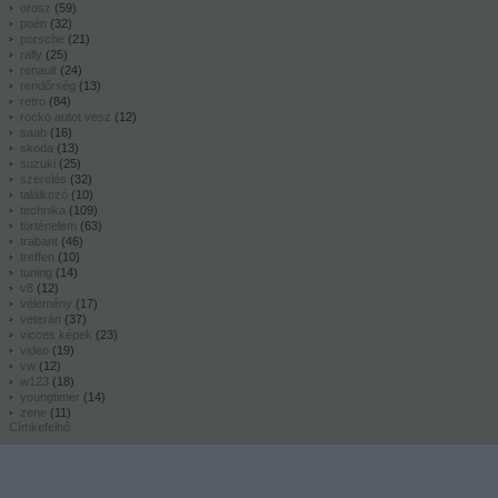
orosz
(
59
)
poén
(
32
)
porsche
(
21
)
rally
(
25
)
renault
(
24
)
rendőrség
(
13
)
retro
(
84
)
rocko autot vesz
(
12
)
saab
(
16
)
skoda
(
13
)
suzuki
(
25
)
szerelés
(
32
)
találkozó
(
10
)
technika
(
109
)
történelem
(
63
)
trabant
(
46
)
treffen
(
10
)
tuning
(
14
)
v8
(
12
)
vélemény
(
17
)
veterán
(
37
)
vicces képek
(
23
)
video
(
19
)
vw
(
12
)
w123
(
18
)
youngtimer
(
14
)
zene
(
11
)
Címkefelhő