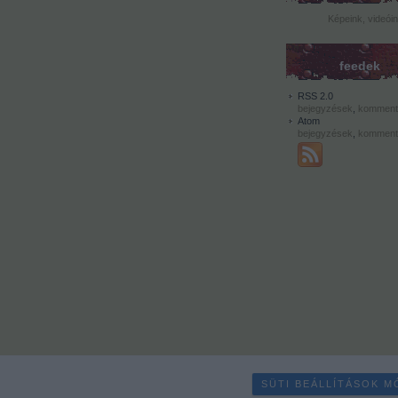
Képeink, videói
feedek
RSS 2.0
bejegyzések
,
komment
Atom
bejegyzések
,
komment
SÜTI BEÁLLÍTÁSOK M