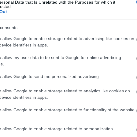
ersonal Data that Is Unrelated with the Purposes for which it
Van ilyen a világon?
lected.
hoszigetelor...
(
2024.02
22:42
)
MAZ 7907 - a
Out
közszolgálatiság jegyé
Hollómester:
@Luchad
Sokan nem akarták, na
consents
voltak....
(
2022.01.18. 
Kétbetű-négyszám: r
1958 és 1990 között
o allow Google to enable storage related to advertising like cookies on
Hollómester:
@nohab:
evice identifiers in apps.
pótkocsi parkolt a Kocs
utcában ...
(
2022.01.18
Kétbetű-négyszám: r
o allow my user data to be sent to Google for online advertising
1958 és 1990 között
Utolsó 20
s.
to allow Google to send me personalized advertising.
archívum
2011 december
(
1
)
o allow Google to enable storage related to analytics like cookies on
2011 június
(
1
)
evice identifiers in apps.
2011 május
(
2
)
2011 április
(
1
)
2011 február
(
3
)
o allow Google to enable storage related to functionality of the website
2011 január
(
1
)
2010 december
(
3
)
2010 november
(
4
)
2010 október
(
6
)
2010 szeptember
(
14
)
o allow Google to enable storage related to personalization.
2010 augusztus
(
3
)
2010 július
(
20
)