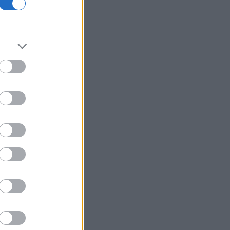
.23.
ben.
or:
gy viták
21:08
)
endszámok
 y -os
is
. 21:04
)
endszámok