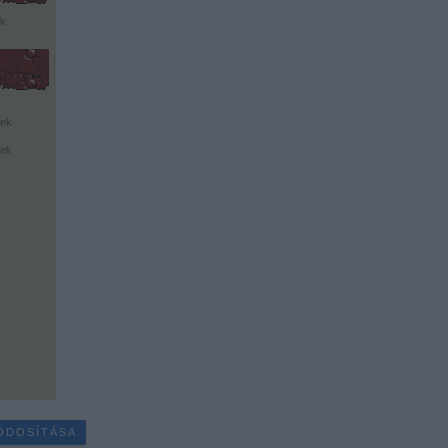
nk
ek
ek
ÓDOSÍTÁSA