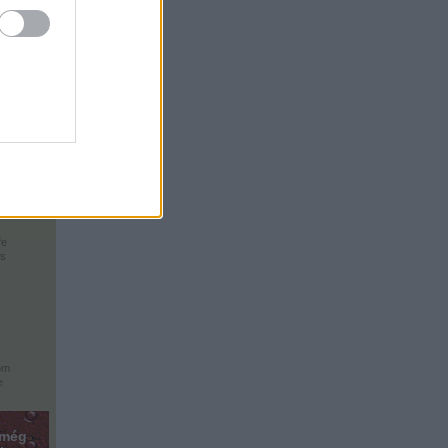
unk ?
o
p
fe
ós
om
e
 még