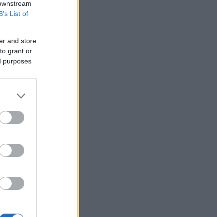
 downstream
B’s List of
er and store
to grant or
ed purposes
t a
ged és
25
)
Ne
a füstöl,
...
 hagyd
 isten.