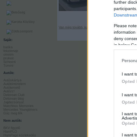
further disc
participants
Downstream 
Please note
Van még tovább, kattints!
information 
deny consent
Saját:
in below Go
barika
feketenap
ommm
prokee
Persona
Scheerti
Tommi
Autók:
I want t
Autóskártya
Opted 
Autótörténelem
Autótemető
Autózz!
I want t
Delorean Club
Delorean blog
Opted 
Jajjdecsúnya!
Matchbox Memories
Mercedes Youngtimers
Gáz meg fék
I want 
Advertis
Nem autók:
Opted 
BKV figyelő
HamPLÓ
I want t
HamPage közlekedés