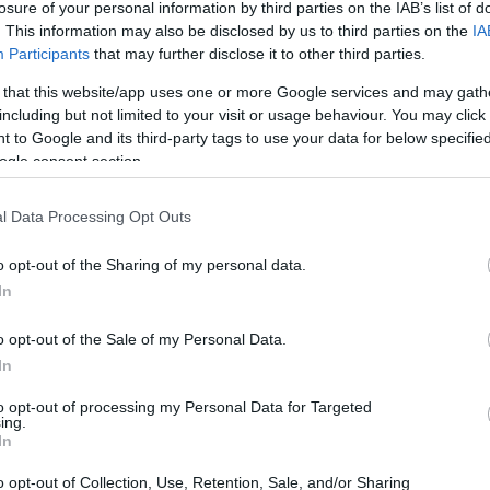
losure of your personal information by third parties on the IAB’s list of
. This information may also be disclosed by us to third parties on the
IA
Participants
that may further disclose it to other third parties.
 that this website/app uses one or more Google services and may gath
including but not limited to your visit or usage behaviour. You may click 
 to Google and its third-party tags to use your data for below specifi
ogle consent section.
keresés
l Data Processing Opt Outs
o opt-out of the Sharing of my personal data.
In
beszóltak
o opt-out of the Sale of my Personal Data.
Adani:
vonatoznak min
In
Napfény Expressz Sze
bud...
(
2025.04.14. 15:
to opt-out of processing my Personal Data for Targeted
hagyd abba, Laci!
ing.
Adani:
Raikkönen autój
a Mercedes motor, szólj
In
(
2025.04.14. 15:16
)
Ne
abba, Laci!
o opt-out of Collection, Use, Retention, Sale, and/or Sharing
Magyar Festék:
Atya úr