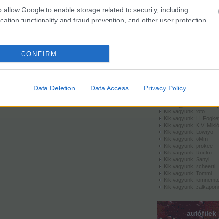
Tovább
...
o allow Google to enable storage related to security, including
cation functionality and fraud prevention, and other user protection.
egyéb
CONFIRM
kik vagy
Kik vagyunk: apamack
Data Deletion
Data Access
Privacy Policy
Kik vagyunk: barika
Kik vagyunk: DR!FT3R
Kik vagyunk: feketena
Kik vagyunk: fofo
Kik vagyunk: H. Fogke
Kik vagyunk: K.V. Mikl
Kik vagyunk: Lowtyo
Kik vagyunk: oMm
Kik vagyunk: prokee
Kik vagyunk: Rocko
Kik vagyunk: Sanyi
Kik vagyunk: scheerti
Kik vagyunk: Tommi
Kik vagyunk: tomnemt
Kik vagyunk: zalkapon
autófilek