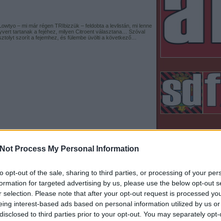
 Lowtyo – mi már régen TRIbizzük – feldobta a levlistán, mi lenne
gyvert tartanak a fejéhez, milyen Citroent választana… Szóval
tolyt szorít a fejemhez, és fülembe üvölti a következő…
, PSA évek
Not Process My Personal Information
hirdetés
n hét
xm
to opt-out of the sale, sharing to third parties, or processing of your per
formation for targeted advertising by us, please use the below opt-out s
 Citroen pénzügyi helyzete ismét megingott. Valójában már 1970-
enésekor sejteni lehetett, hogy nem lesz semmi jó abból, ha ez a
r selection. Please note that after your opt-out request is processed y
ábbra is szembepisál a széllel. Legtöbb autógyár ebben az
eing interest-based ads based on personal information utilized by us or
disclosed to third parties prior to your opt-out. You may separately opt-