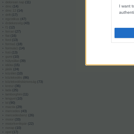
delorean nap
(
11
)
I want t
dmc
(
14
)
dmc 12
(
14
)
authenti
drift
(
17
)
egzotikus
(
47
)
érdekesség
(
43
)
f1
(
12
)
ferrari
(
27
)
fiat
(
16
)
ford
(
13
)
forma1
(
18
)
formula1
(
14
)
fotó
(
13
)
gumi
(
10
)
hülyeállat
(
39
)
idióta
(
15
)
játék
(
24
)
közélet
(
10
)
közlekedés
(
86
)
közlekedésbiztonság
(
73
)
kresz
(
36
)
lada
(
25
)
lamborghini
(
11
)
lengyel
(
10
)
lol
(
90
)
mazda
(
29
)
mercedes
(
43
)
mercedesbenz
(
26
)
motor
(
33
)
motorkerékpár
(
22
)
nonap
(
10
)
opel
(
17
)