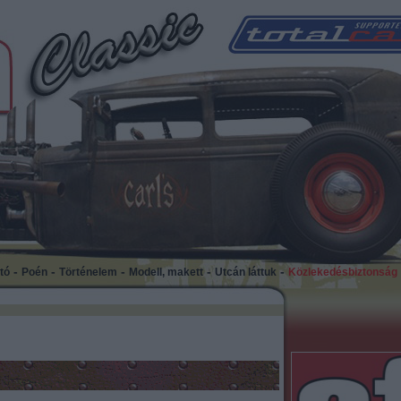
-
-
-
-
-
tó
Poén
Történelem
Modell, makett
Utcán láttuk
Közlekedésbiztonság